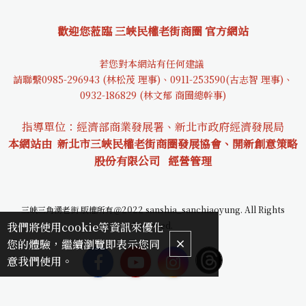
歡迎您蒞臨 三峽民權老街商圈 官方網站
若您對本網站有任何建議
請聯繫0985-29694
3 (林松茂 理事)、0911-253590(古志智 理事)、
0932-18682
9 (林文郁 商圈總幹事)
指導單位：經濟部商業發展署、新北市政府經濟發展局
本網站由 新北市三峽民權老街商圈發展協會、開新創意策略
股份有限公司
經營管理
三峽三角湧老街 版權所有＠2022 sanshia_sanchiaoyung. All Rights
我們將使用cookie等資訊來優化
Reserved.
您的體驗，繼續瀏覽即表示您同
意我們使用。