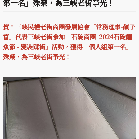
第一名」殊榮，為三峽老街爭光！
賀！三峽民權老街商圈發展協會「常務理事-顏子
富」代表三峽老街參加「石碇商圈 2024石碇鱷
魚節 - 變裝踩街」活動，獲得「個人組第一名」
殊榮，為三峽老街爭光！