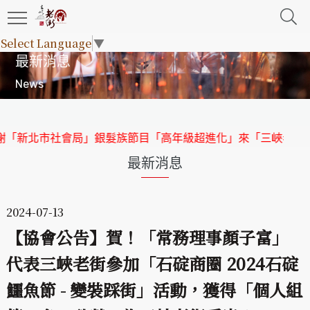
Select Language
▼
最新消息
News
銀髮族節目「高年級超進化」來「三峽老街」取景
【協會公告
最新消息
2024-07-13
【協會公告】賀！「常務理事顏子富」
代表三峽老街參加「石碇商圈 2024石碇
鱷魚節 - 變裝踩街」活動，獲得「個人組