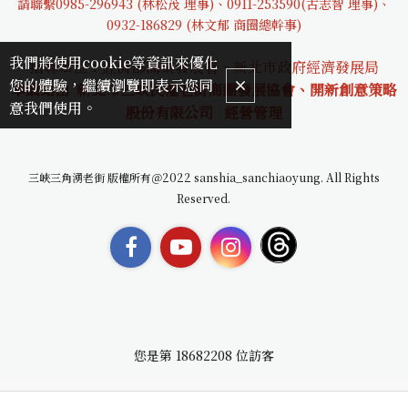
請聯繫0985-29694
3 (林松茂 理事)、0911-253590(古志智 理事)、
0932-18682
9 (林文郁 商圈總幹事)
我們將使用cookie等資訊來優化
指導單位：經濟部商業發展署、新北市政府經濟發展局
您的體驗，繼續瀏覽即表示您同
本網站由 新北市三峽民權老街商圈發展協會、開新創意策略
意我們使用。
股份有限公司
經營管理
三峽三角湧老街 版權所有＠2022 sanshia_sanchiaoyung. All Rights
Reserved.
您是第
18682208
位訪客