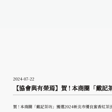
2024-07-22
【協會與有榮焉】賀 ! 本商圈「戴記
賀 ! 本商圈「戴記茶坊」獲選2024新北市優良蜜香紅茶