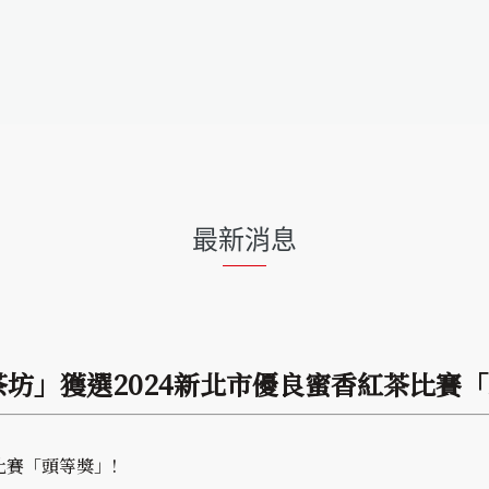
最新消息
茶坊」獲選2024新北市優良蜜香紅茶比賽「
比賽「頭等獎」!