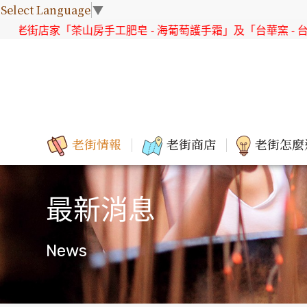
Select Language
▼
皂 - 海葡萄護手霜」及「台華窯 - 台灣原生花系列 直身杯組」
老街情報
老街商店
老街怎麼
最新消息
News