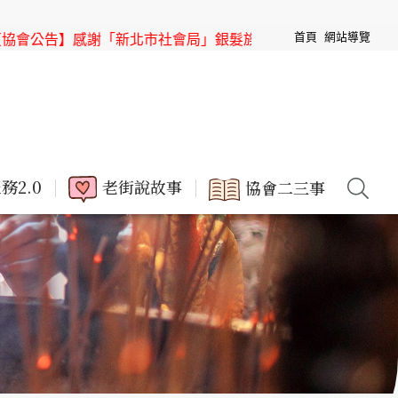
首頁
網站導覽
社會局」銀髮族節目「高年級超進化」來「三峽老街」取景
【協
務2.0
老街說故事
協會二三事