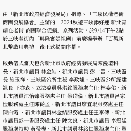
由「新北市政府經濟發展局」指導、「三峽民權老街
商圈發展協會」主辦的「2024秋遊三峽添好運 新北青
創在老街-商圈聯合促銷」系列活動，於9/14下午2點
於三峽老街內「興隆宮媽祖廟」前廣場舉辦「百萬新
北幣啟用典禮」後正式揭開序幕。
啟動儀式當天包含新北市政府經濟發展局陳漫瑄科
長、新北市議員 林金結、新北市議員 彭一書、三峽區
長 施玉祥、三峽區公所主秘 李政達、三峽區公所經建
課長 王亦森、立法委員吳琪銘服務處主任 林姿佑、新
北市議員江怡臻服務處主任 蔡岱倫、新北市議員呂家
愷服務處主任陳從孟、新北市議員廖宜琨服務處主任
陳白霞 、新北市議員林金結服務處主任王李傳、新北
市議員彭一書服務處主任 陳文良、新北市議員 卓冠廷
服務處特助 黃瑩樺、新北市議員林銘仁服務處主任 董