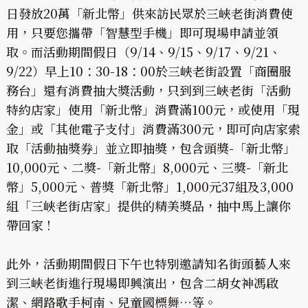
日發放20萬「新北幣」供來訪民眾於三峽老街消費使
用，只要您攜帶「智慧型手機」即可現場申請並領
取。而活動期間假日（9/14、9/15、9/17、9/21、
9/22）早上10：30-18：00於三峽老街設置「商圈服
務台」還有消費抽大獎活動，只到到三峽老街「活動
特約店家」使用「新北幣」消費滿100元，或使用「現
金」或「其他電子支付」消費滿300元，即可向店家索
取「活動抽獎券」並立即抽獎，包含頭獎-「新北幣」
10,000元、二獎-「新北幣」8,000元、三獎-「新北
幣」5,000元、普獎「新北幣」1,000元37組及3,000
組「三峽老街店家」提供的精美獎品，抽中馬上讓你
帶回家 !
此外，活動期間假日下午也特別邀請知名街頭藝人來
到三峽老街進行現場即興演出，包含二胡女神馮啟
潔、網路歌手柯南、兒童國標舞…等。