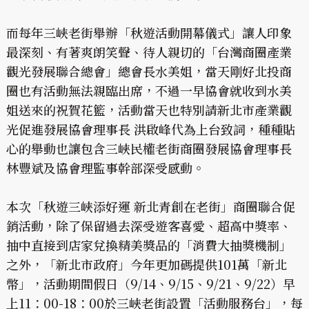
而每年三峽老街舉辦「秋遊活動開幕儀式」讓人印象
最深刻、有著爽朗笑聲、待人親切的「台灣商圈產業
觀光發展聯合總會」總會長水美姐，當天剛好北投商
圈也有活動無法親臨出席，不過一早協會就收到水美
姐送來的祝賀花籃，活動當天也特別請新北市產業觀
光促進發展協會理事長 洪啟峰代為上台致詞，種種貼
心的舉動也讓包含三峽民權老街商圈發展協會理事長
林豐斌及協會理監事幹部深受感動。
本次「秋遊三峽添好運 新北青創在老街」商圈聯合促
銷活動，除了保留過去深受遊客喜愛、超高中獎率、
抽中直接到店家兌換精美獎品的「消費大抽獎機制」
之外，「新北市政府」今年更加碼提供101萬「新北
幣」，活動期間假日（9/14、9/15、9/21、9/22）早
上11：00-18：00於三峽老街設置「活動服務台」，每