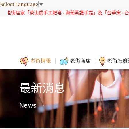
Select Language
▼
海葡萄護手霜」及「台華窯 - 台灣原生花系列 直身杯組」獲選「2
老街情報
老街商店
老街怎麼
最新消息
News