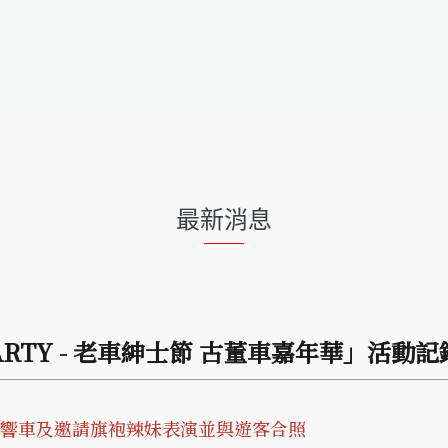
最新消息
RTY - 老車紳士節 古董車嘉年華」活動記錄
響車及邀請旗袍辣妹表演並與遊客合照