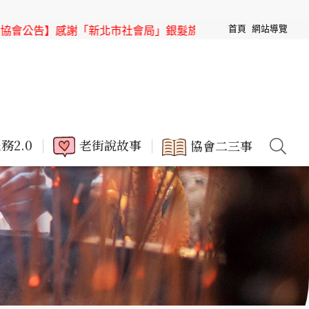
首頁
網站導覽
銀髮族節目「高年級超進化」來「三峽老街」取景
【協會公告】
務2.0
老街說故事
協會二三事