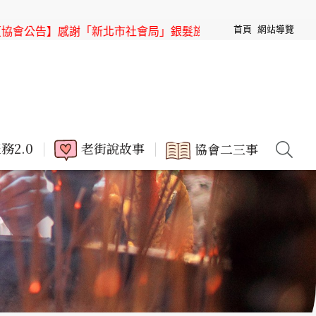
首頁
網站導覽
告】感謝「新北市社會局」銀髮族節目「高年級超進化」來「三
務2.0
老街說故事
協會二三事