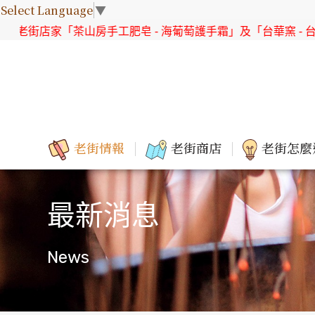
Select Language
▼
街店家「茶山房手工肥皂 - 海葡萄護手霜」及「台華窯 - 台灣原
老街情報
老街商店
老街怎麼
最新消息
News