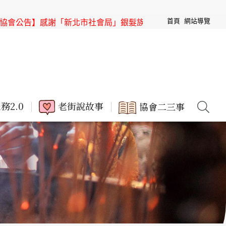
首頁
網站導覽
謝「新北市社會局」銀髮族節目「高年級超進化」來「三峽老街
務2.0
老街說故事
協會二三事