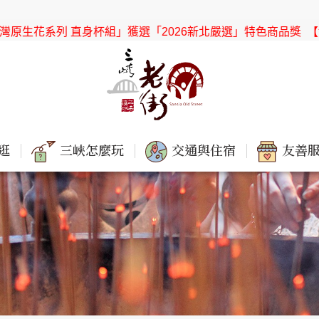
列 直身杯組」獲選「2026新北嚴選」特色商品獎
【協會公告】感
逛
三峽怎麼玩
交通與住宿
友善服