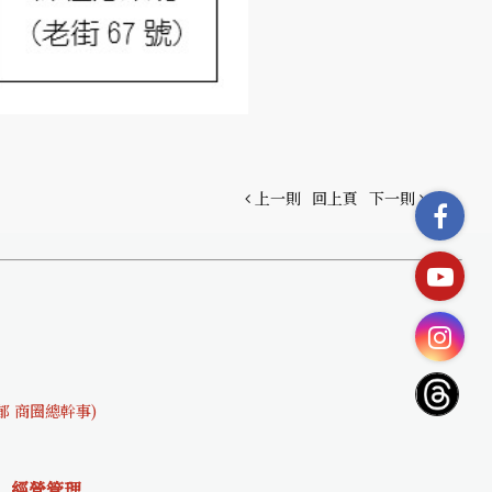
上一則
回上頁
下一則
文郁 商圈總幹事)
經營管理