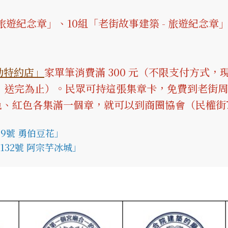
旅遊紀念章」、10組「老街故事建築 - 旅遊紀念章
動特約店」
家單筆消費滿 300 元（不限支付方式
有限，送完為止）。民眾可持這張集章卡，免費到老街
、紅色各集滿一個章，就可以到商圈協會（民權街
9號 勇伯豆花」
32號 阿宗芋冰城」