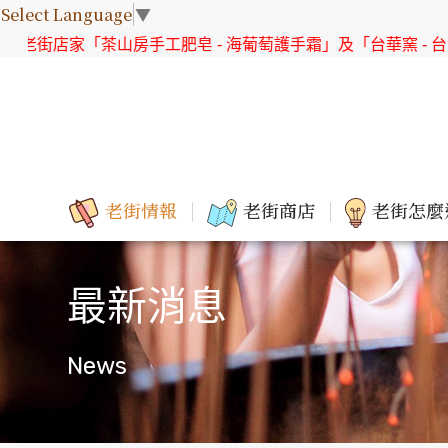
Select Language
▼
「茶山房手工肥皂 - 海葡萄護手霜」及「台華窯 - 台灣原生花系
老街情報
老街商店
老街怎麼
最新消息
News