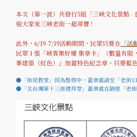
本次（第一波）共發行5組「三峽文化景點 - 
迎大家來三峽老街一起尋寶 !
此外，6/19-7/19活動期間，民眾只要在
「活
民眾 1 張「峽客集好運 集章卡」（數量
事建築（紅色）』加蓋特色紀念章。只要藍色
●「街尾教堂」因為整修中，蓋章處請至「老街13
●「北台灣第十三座禮拜堂」蓋章處在隔壁「老街1