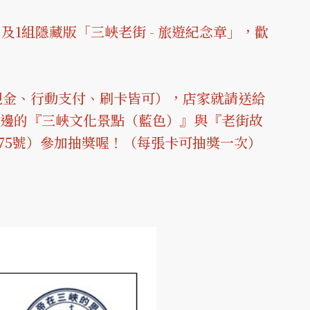
」及1組隱藏版「三峽老街 - 旅遊紀念章」，歡
，現金、行動支付、刷卡皆可），店家就請送給
周邊的『三峽文化景點（藍色）』與『老街故
75號）參加抽獎喔！（每張卡可抽獎一次）