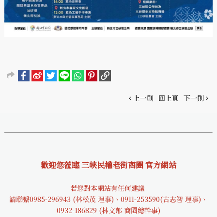
上一則
回上頁
下一則
歡迎您蒞臨 三峽民權老街商圈 官方網站
若您對本網站有任何建議
請聯繫0985-29694
3 (林松茂 理事)、0911-253590(古志智 理事)、
0932-18682
9 (林文郁 商圈總幹事)