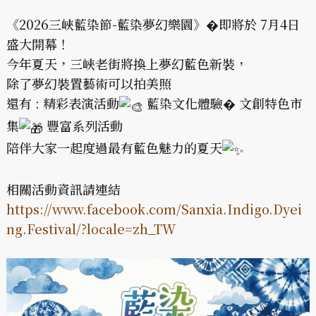
《2026三峽藍染節-藍染夢幻樂園》�即將於 7月4日
盛大開幕！
今年夏天，三峽老街將換上夢幻藍色新裝，
除了夢幻裝置藝術可以拍美照
還有 : 精彩表演活動
藍染文化體驗� 文創特色市
集
豐富系列活動
陪伴大家一起度過最有藍色魅力的夏天
相關活動資訊請連結
https://www.facebook.com/Sanxia.Indigo.Dyei
ng.Festival/?locale=zh_TW