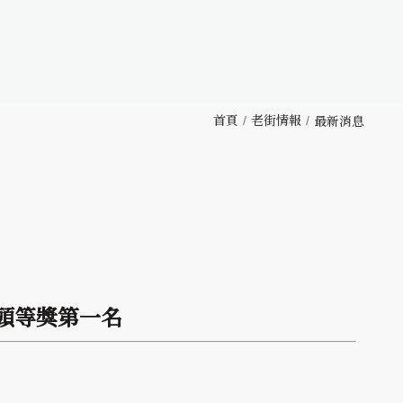
首頁
老街情報
最新消息
頭等獎第一名