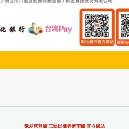
歡迎您蒞臨 三峽民權老街商圈 官方網站