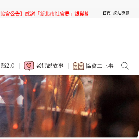
首頁
網站導覽
「新北市社會局」銀髮族節目「高年級超進化」來「三峽老街」
務2.0
老街說故事
協會二三事