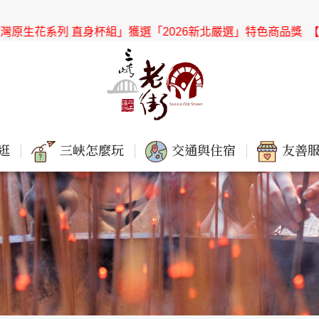
直身杯組」獲選「2026新北嚴選」特色商品獎
【協會公告】感謝
逛
三峽怎麼玩
交通與住宿
友善服