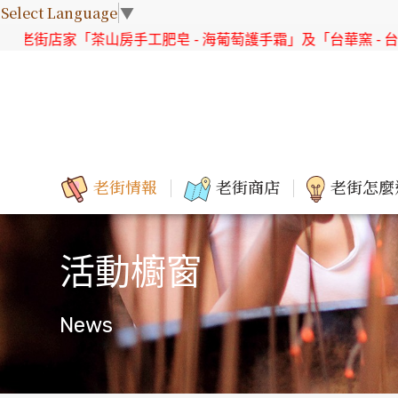
Select Language
▼
山房手工肥皂 - 海葡萄護手霜」及「台華窯 - 台灣原生花系列 
老街情報
老街商店
老街怎麼
活動櫥窗
News