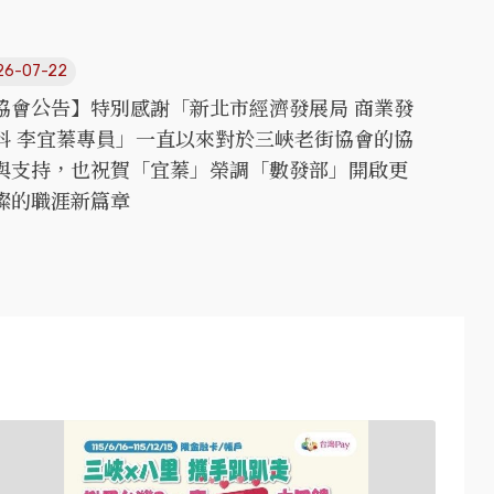
26-07-22
協會公告】特別感謝「新北市經濟發展局 商業發
科 李宜蓁專員」一直以來對於三峽老街協會的協
與支持，也祝賀「宜蓁」榮調「數發部」開啟更
璨的職涯新篇章