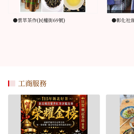
●雲萃茶作(民權街69號)
●彰化社頭
工商服務