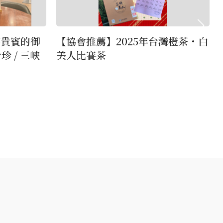
待貴賓的御
【協會推薦】2025年台灣橙茶・白
珍 / 三峽
美人比賽茶