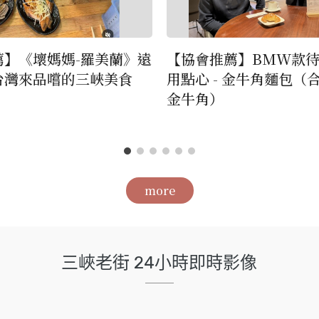
薦】《壞媽媽-羅美蘭》遠
【協會推薦】BMW款
台灣來品嚐的三峽美食
用點心 - 金牛角麵包（合
金牛角）
more
三峽老街 24小時即時影像