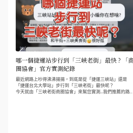
小
哪一個捷運站步行到「三峽老街」最快 ? 「
圈協會」官方實測紀錄
三峡
最近網路上吵得沸沸揚揚，到底是從「捷運三峽站」還是
！ぜ
「捷運台北大學站」步行到「三峽老街」最快呢？
今天就由「三峽老街商圈協會」來幫您實測...我們推薦的路
是....？？？