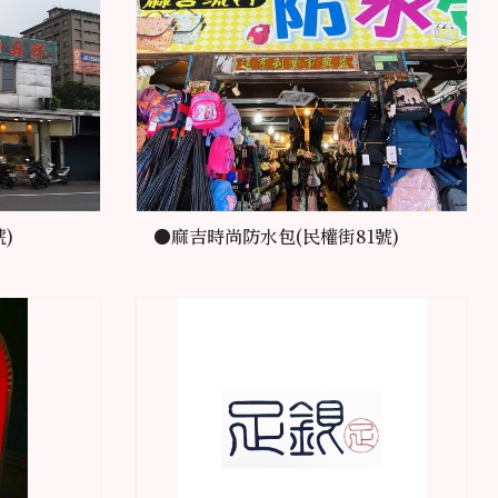
)
●麻吉時尚防水包(民權街81號)