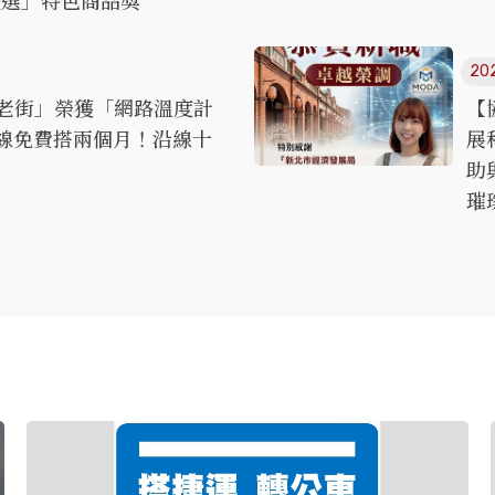
嚴選」特色商品獎
20
老街」榮獲「網路溫度計
【
三鶯線免費搭兩個月！沿線十
展
助
璀