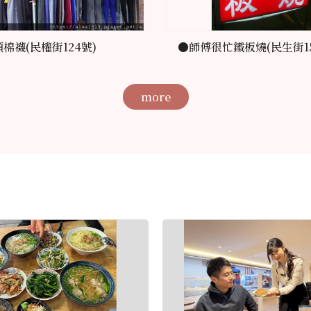
棉襪(民權街124號)
●師傅很忙鐵板燒(民生街15
more