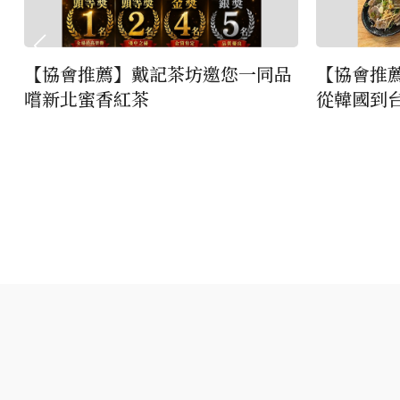
【協會推薦】戴記茶坊邀您一同品
【協會推
嚐新北蜜香紅茶
從韓國到