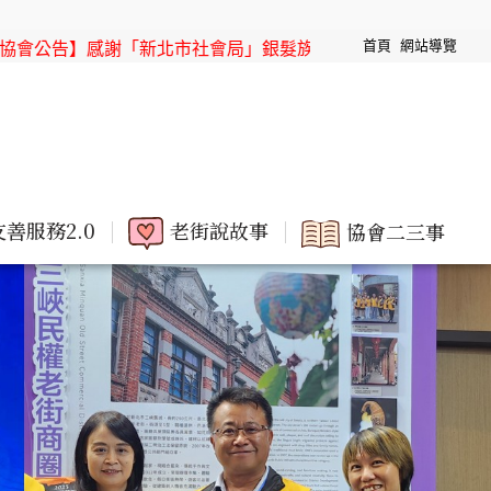
首頁
網站導覽
社會局」銀髮族節目「高年級超進化」來「三峽老街」取景
【
友善服務2.0
老街說故事
協會二三事