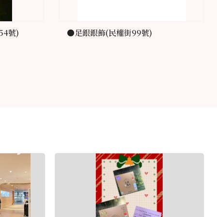
4號)
●足銀銀飾(民權街99號)