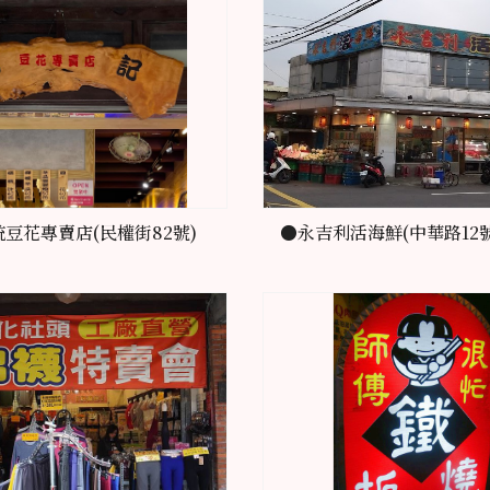
豆花專賣店(民權街82號)
●永吉利活海鮮(中華路12號