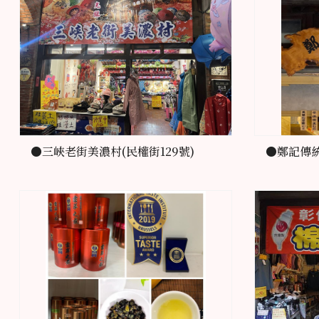
●三峽老街美濃村(民權街129號)
●鄭記傳統