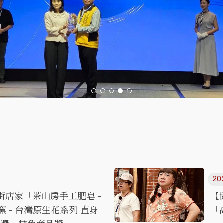
20
街店家「茶山房手工肥皂 -
【
 - 台灣原生花系列 直身
「