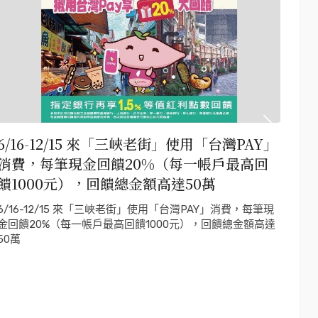
6/16-12/15 來「三峽老街」使用「台灣PAY」
賀
消費，每筆現金回饋20%（每一帳戶最高回
色
饋1000元），回饋總金額高達50萬
狂賀! 狂賀! 用力賀! 三峽老街在全國328處商圈的
下，
6/16-12/15 來「三峽老街」使用「台灣PAY」消費，每筆現
獎」
金回饋20%（每一帳戶最高回饋1000元），回饋總金額高達
50萬