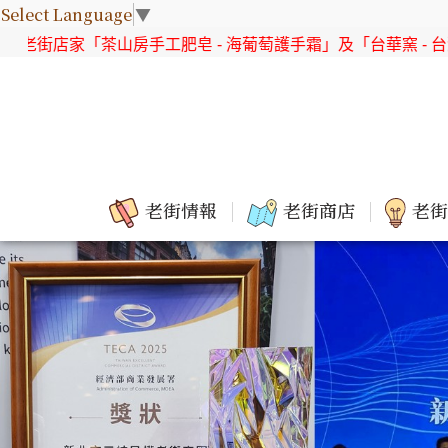
Select Language
▼
肥皂 - 海葡萄護手霜」及「台華窯 - 台灣原生花系列 直身杯組
老街情報
老街商店
老街