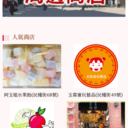
人氣商店
阿玉姐水果飴(民權街68號)
玉霖童玩藝品(民權街49號)