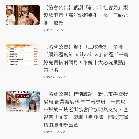
【協會公告】感謝「新北市社會局」銀
髮族節目「高年級超進化」來「三峽老
街」取景
2026-07-31
【協會公告】賀！「三峽老街」榮獲
「網路溫度計DailyView」評選「三鶯
線免費搭兩個月！沿線十大必玩景點」
第一名
2026-07-27
【協會公告】特別感謝「新北市經濟發
展局 商業發展科 李宜蓁專員」一直以
來對於三峽老街協會的協助與支持，也
祝賀「宜蓁」榮調「數發部」開啟更璀
璨的職涯新篇章
2026-07-22