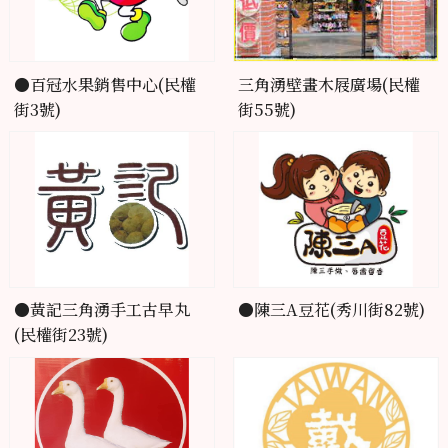
●百冠水果銷售中心(民權
三角湧壁畫木屐廣場(民權
街3號)
街55號)
●黃記三角湧手工古早丸
●陳三A豆花(秀川街82號)
(民權街23號)