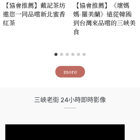
【協會推薦】戴記茶坊
【協會推薦】《壞媽
邀您一同品嚐新北蜜香
媽-羅美蘭》遠從韓國
紅茶
到台灣來品嚐的三峽美
食
more
三峽老街 24小時即時影像