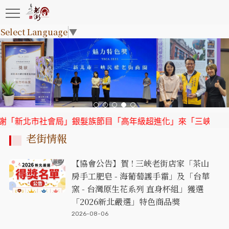
Select Language
▼
北市社會局」銀髮族節目「高年級超進化」來「三峽老街」取景
老街情報
【協會公告】賀 ! 三峽老街店家「茶山
房手工肥皂 - 海葡萄護手霜」及「台華
窯 - 台灣原生花系列 直身杯組」獲選
「2026新北嚴選」特色商品獎
2026-08-06