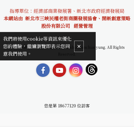
指導單位：經濟部商業發展署、新北市政府經濟發展局
本網站由 新北市三峽民權老街商圈發展協會、開新創意策略
股份有限公司
經營管理
我們將使用cookie等資訊來優化
您的體驗，繼續瀏覽即表示您同
三峽三角湧老街 版權所有＠2022 sanshia_sanchiaoyung. All Rights
意我們使用。
Reserved.
您是第
18677120
位訪客