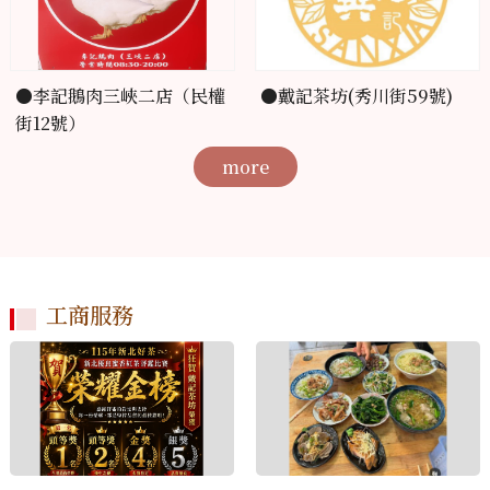
●李記鵝肉三峽二店（民權
●戴記茶坊(秀川街59號)
街12號）
more
工商服務