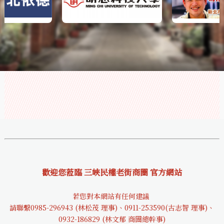
歡迎您蒞臨 三峽民權老街商圈 官方網站
若您對本網站有任何建議
請聯繫0985-29694
3 (林松茂 理事)、0911-253590(古志智 理事)、
0932-18682
9 (林文郁 商圈總幹事)