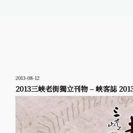
2013-08-12
2013三峽老街獨立刊物 – 峽客誌 201