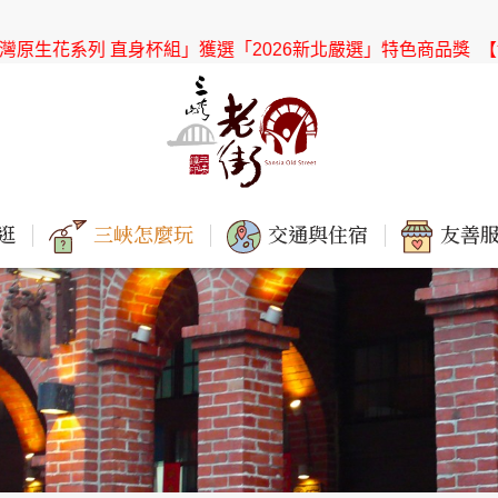
系列 直身杯組」獲選「2026新北嚴選」特色商品獎
【協會公告】
逛
三峽怎麼玩
交通與住宿
友善服