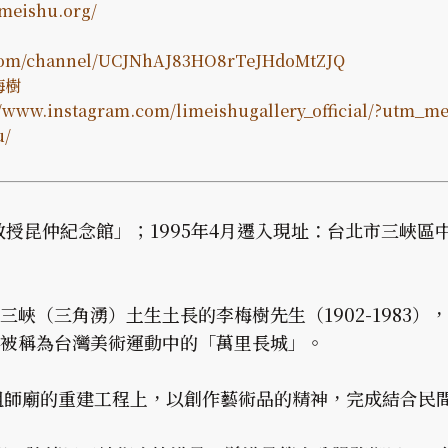
imeishu.org/
.com/channel/UCJNhAJ83HO8rTeJHdoMtZJQ
李梅樹
//www.instagram.com/limeishugallery_official/?utm_m
u/
教授昆仲紀念館」；1995年4月遷入現址：台北市三峽區
峽（三角湧）土生土長的李梅樹先生（1902-1983
被稱為台灣美術運動中的「萬里長城」。
峽祖師廟的重建工程上，以創作藝術品的精神，完成結合民