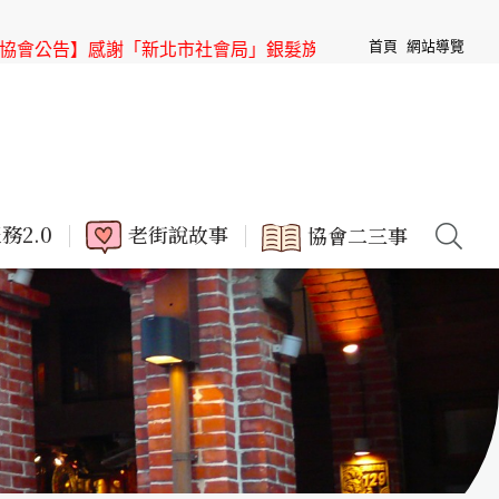
首頁
網站導覽
感謝「新北市社會局」銀髮族節目「高年級超進化」來「三峽老
務2.0
老街說故事
協會二三事