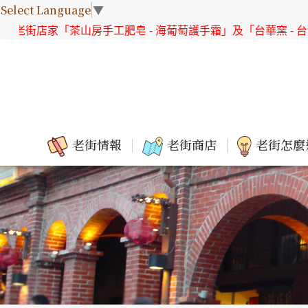
Select Language
▼
家「茶山房手工肥皂 - 海葡萄護手霜」及「台華窯 - 台灣原生花
老街情報
老街商店
老街怎麼