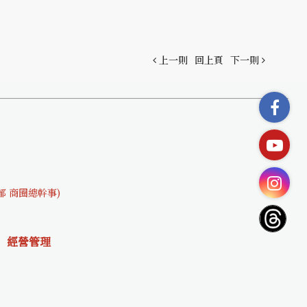
上一則
回上頁
下一則
文郁 商圈總幹事)
經營管理