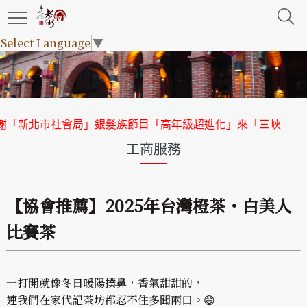
Select Language
▼
新北市社會局」銀髮族節目「高年級超進化」來「三峽老街」取
工商服務
【協會推薦】2025年台灣橙茶・白美人
比賽茶
一打開就像冬日暖陽撲鼻，香氣甜甜的，
連我們在家代記茶坊都忍不住多聞兩口。😄