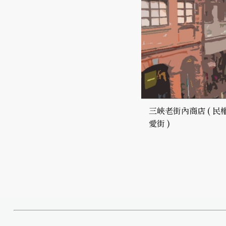
三峽老街內商店 ( 民權
愛街 )