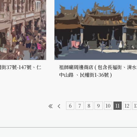
街37號-147號、仁
祖師廟周邊商店 ( 包含長福街、清
中山路 、民權街1-36號 )
6
7
8
9
10
11
12
1