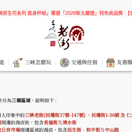
生花系列 直身杯組」獲選「2026新北嚴選」特色商品獎
【協會公
逛
三峽怎麼玩
交通與住宿
友善服
共分為
三個區域
，說明如下 :
般人印象中的
三峽老街(民權街37號-147號) 、民權街1-36號 及 
廟
周邊的商店街，包含
長福街
及
清水街
峽公有市場
周邊區域的商店，包含
民生街
、
和平街
及
中山路