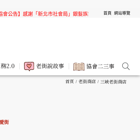
首頁
網站導覽
告】感謝「新北市社會局」銀髮族節目「高年級超進化」來「三
務2.0
老街說故事
協會二三事
首頁
老街商店
三峽老街商店
仁愛街