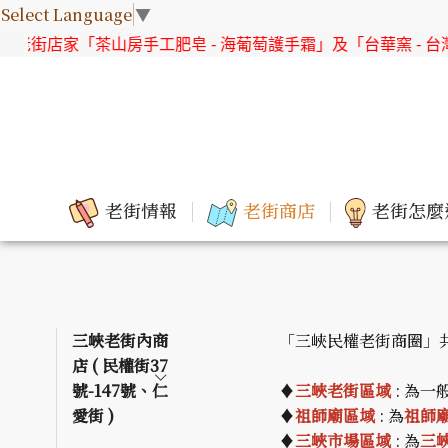
Select Language
▼
街店家「茶山房手工肥皂 - 海葡萄護手霜」及「台華窯 - 台灣原
老街情報
老街商店
老街怎麼
三峽老街內商
「三峽民權老街商圈」
店 ( 民權街37
號-147號、仁
♦
三峽老街區域
: 為一
愛街 )
♦
祖師廟區域
: 為
祖師
♦
三峽市場區域
: 為
三