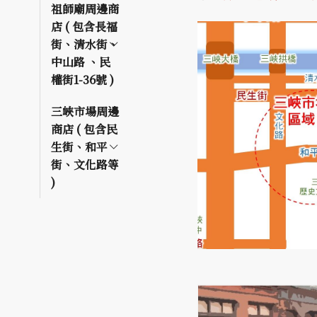
祖師廟周邊商
店 ( 包含長福
街、清水街、
中山路 、民
權街1-36號 )
三峽市場周邊
商店 ( 包含民
生街、和平
街、文化路等
)