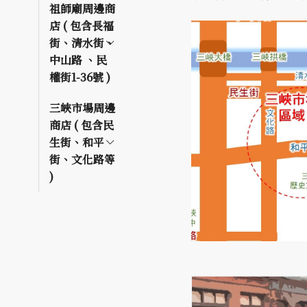
祖師廟周邊商
店 ( 包含長福
街、清水街、
中山路 、民
權街1-36號 )
三峽市場周邊
商店 ( 包含民
生街、和平
街、文化路等
)