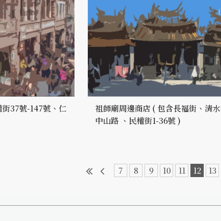
街37號-147號、仁
祖師廟周邊商店 ( 包含長福街、清
中山路 、民權街1-36號 )
7
8
9
10
11
12
13