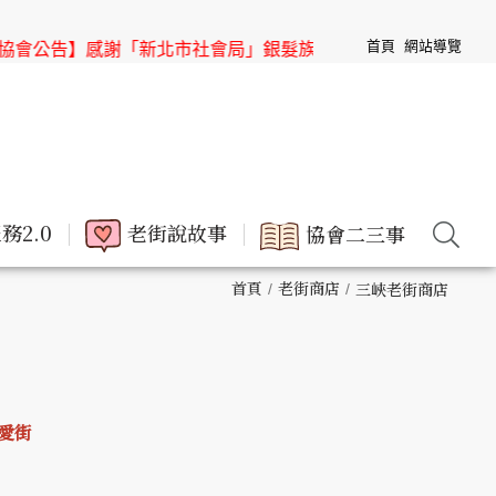
首頁
網站導覽
公告】感謝「新北市社會局」銀髮族節目「高年級超進化」來「
務2.0
老街說故事
協會二三事
首頁
老街商店
三峽老街商店
仁愛街