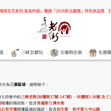
原生花系列 直身杯組」獲選「2026新北嚴選」特色商品獎
【協會
逛
三峽怎麼玩
交通與住宿
友善服
共分為
三個區域
，說明如下 :
般人印象中的
三峽老街(民權街37號-147號) 、民權街1-36號 及 
廟
周邊的商店街，包含
長福街
及
清水街
峽公有市場
周邊區域的商店，包含
民生街
、
和平街
及
中山路