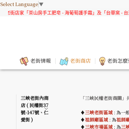
Select Language
▼
老街店家「茶山房手工肥皂 - 海葡萄護手霜」及「台華窯 - 台灣
老街情報
老街商店
老街怎麼
三峽老街內商
「三峽民權老街商圈」
店 ( 民權街37
號-147號、仁
♦
三峽老街區域
: 為一
愛街 )
♦
祖師廟區域
: 為
祖師
♦
三峽市場區域
: 為
三