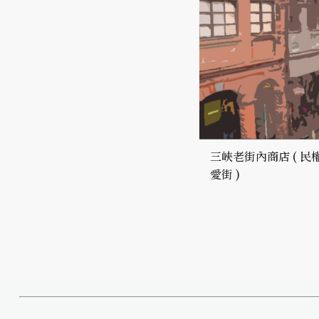
三峽老街內商店 ( 民權
愛街 )