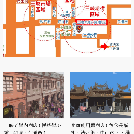
三峽老街內商店 ( 民權街37
祖師廟周邊商店 ( 包含長福
號-147號、仁愛街 )
街、清水街、中山路 、民權