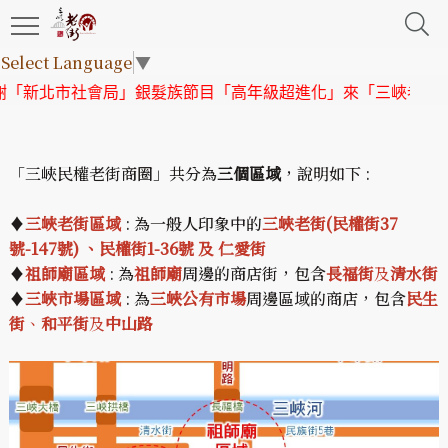
Select Language
▼
「新北市社會局」銀髮族節目「高年級超進化」來「三峽老街」
「三峽民權老街商圈」共分為
三個區域
，說明如下 :
♦
三峽老街區域
: 為一般人印象中的
三峽老街(民權街37
號-147號) 、民權街1-36號 及 仁愛街
♦
祖師廟區域
: 為
祖師廟
周邊的商店街，包含
長福街
及
清水街
♦
三峽市場區域
: 為
三峽公有市場
周邊區域的商店，包含
民生
街
、
和平街
及
中山路