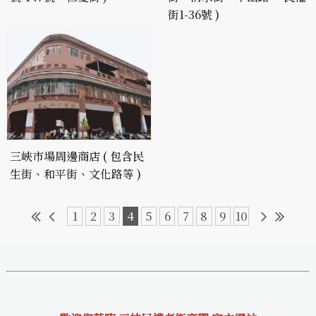
街1-36號 )
三峽市場周邊商店 ( 包含民
生街、和平街、文化路等 )
1
2
3
4
5
6
7
8
9
10