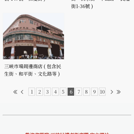
街1-36號 )
三峽市場周邊商店 ( 包含民
生街、和平街、文化路等 )
1
2
3
4
5
6
7
8
9
10