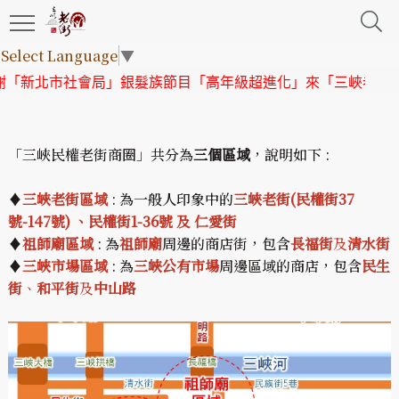
Select Language
▼
「新北市社會局」銀髮族節目「高年級超進化」來「三峽老街」
「三峽民權老街商圈」共分為
三個區域
，說明如下 :
♦
三峽老街區域
: 為一般人印象中的
三峽老街(民權街37
號-147號) 、民權街1-36號 及 仁愛街
♦
祖師廟區域
: 為
祖師廟
周邊的商店街，包含
長福街
及
清水街
♦
三峽市場區域
: 為
三峽公有市場
周邊區域的商店，包含
民生
街
、
和平街
及
中山路