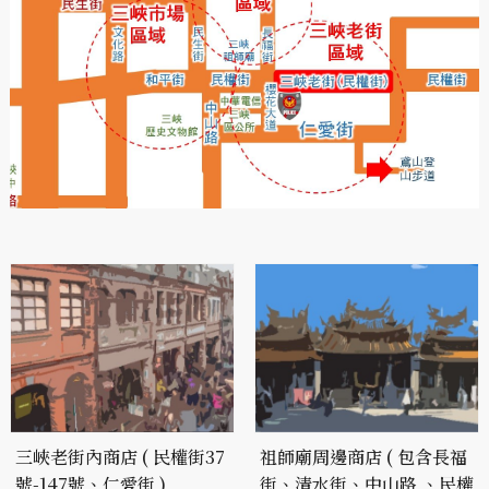
三峽老街內商店 ( 民權街37
祖師廟周邊商店 ( 包含長福
號-147號、仁愛街 )
街、清水街、中山路 、民權