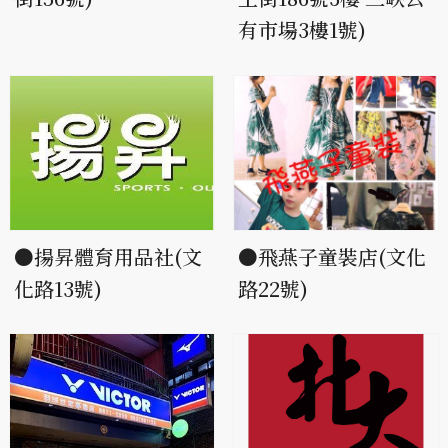
有市場3樓1號)
●揚昇體育用品社(文
●飛燕子童裝店(文化
化路13號)
路22號)