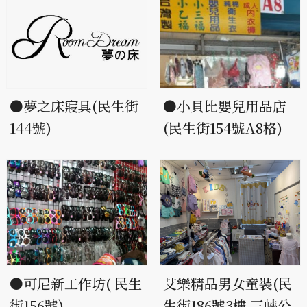
●夢之床寢具(民生街
●小貝比嬰兒用品店
144號)
(民生街154號A8格)
●可尼新工作坊( 民生
艾樂精品男女童裝(民
街156號)
生街186號3樓 三峽公