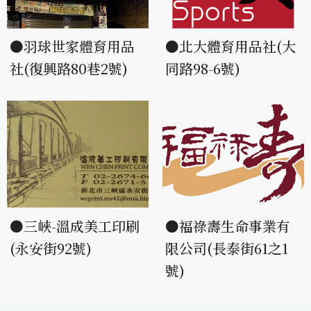
●羽球世家體育用品
●北大體育用品社(大
社(復興路80巷2號)
同路98-6號)
●三峽-溫成美工印刷
●福祿壽生命事業有
(永安街92號)
限公司(長泰街61之1
號)