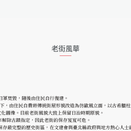
老街風華
遭日軍焚毀，隨後由住民自行復建。
主導下，由住民自費將傳統街屋形貌改造為仿歐風立面，以古希臘
文化圖像。目前老街風貌大致上保留日治時期原貌。
年解除古蹟指定，因此老街的保存岌岌可危。
長且保存最完整的歷史街區，在文建會與臺北縣政府與地方熱心人