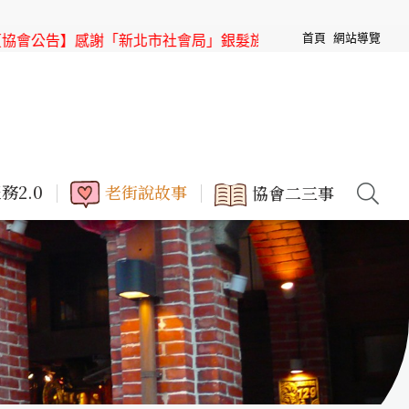
首頁
網站導覽
新北市社會局」銀髮族節目「高年級超進化」來「三峽老街」取
務2.0
老街說故事
協會二三事