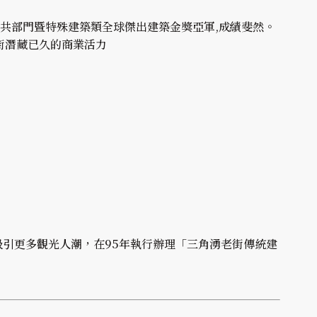
改造」獲得公共部門暨特殊建築類全球傑出建築金獎亞軍,成績斐然。
街潛藏已久的商業活力
引更多觀光人潮，在95年執行辦理「三角湧老街傳統建