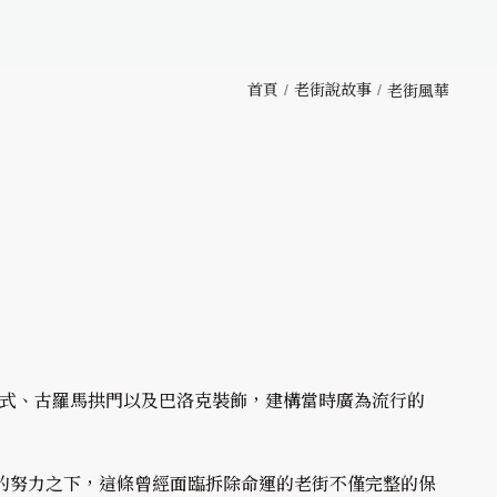
首頁
老街說故事
老街風華
柱式、古羅馬拱門以及巴洛克裝飾，建構當時廣為流行的
士的努力之下，這條曾經面臨拆除命運的老街不僅完整的保