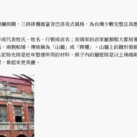
連續拱圈，三拱排樓面富含巴洛克式風格，為台灣少數完整且具
字或代表姓氏、姓名、行號或店名；而商家的店家匾額框大都刻
高，兩側較矮，傳統稱為「山牆」或「牌樓」。山牆上的圖形裝
水泥粉光則是近年整建所用的材料，房子內的牆壁則是以土埆堆
樣，看起來更美麗。