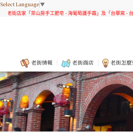
Select Language
▼
山房手工肥皂 - 海葡萄護手霜」及「台華窯 - 台灣原生花系列 直
老街情報
老街商店
老街怎麼