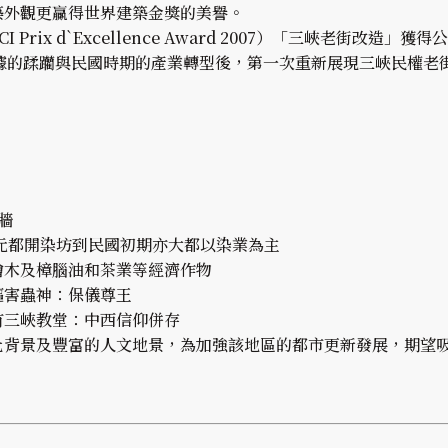
築外觀更贏得世界建築金獎的美譽。
 Prix d`Excellence Award 2007）「三峽老街
據的蹂躪與民國時期的產業轉型後，第一次重新展現三峽民權老
牆
元都開染坊到民國初期亦大都以染業為主
檜木及樟腦油和茶業等經濟作物
驅害蟲神：保儀尊王
有三峽教堂：中西信仰併存
化背景及豐富的人文地景，為加強該地區的都市更新發展，期望吸