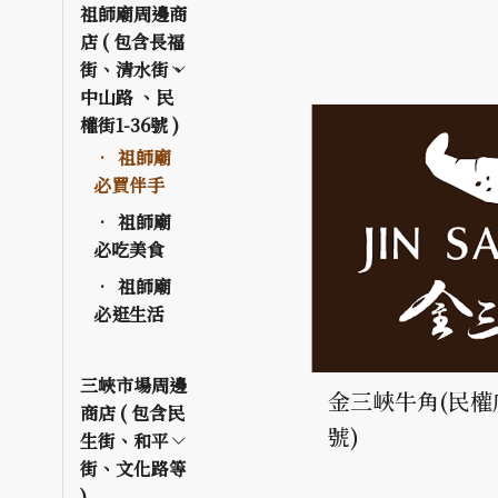
祖師廟周邊商
店 ( 包含長福
街、清水街、
中山路 、民
權街1-36號 )
祖師廟
必買伴手
祖師廟
必吃美食
祖師廟
必逛生活
三峽市場周邊
金三峽牛角(民權
商店 ( 包含民
號)
生街、和平
街、文化路等
)