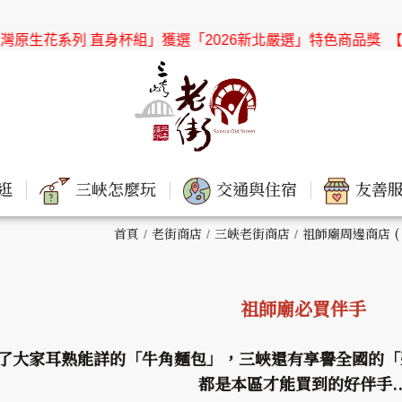
原生花系列 直身杯組」獲選「2026新北嚴選」特色商品獎
【協會
逛
三峽怎麼玩
交通與住宿
友善服
首頁
老街商店
三峽老街商店
祖師廟周邊商店 (
祖師廟必買伴手
了大家耳熟能詳的「牛角麵包」，三峽還有享譽全國的「碧
都是本區才能買到的好伴手..