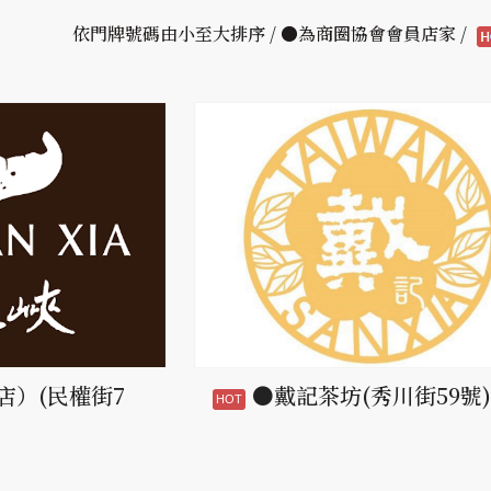
依門牌號碼由小至大排序 / ●為商圈協會會員店家 /
店）(民權街7
●戴記茶坊(秀川街59號