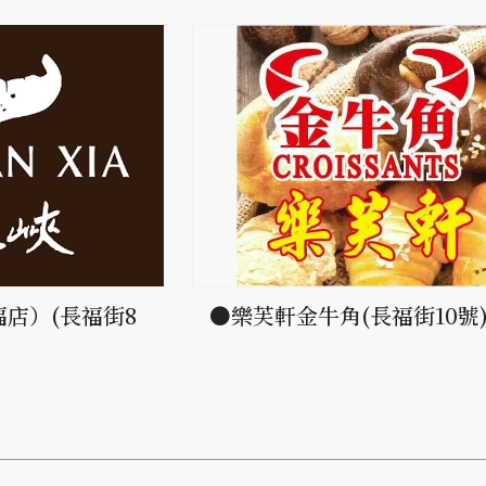
店）(長福街8
●樂芙軒金牛角(長福街10號