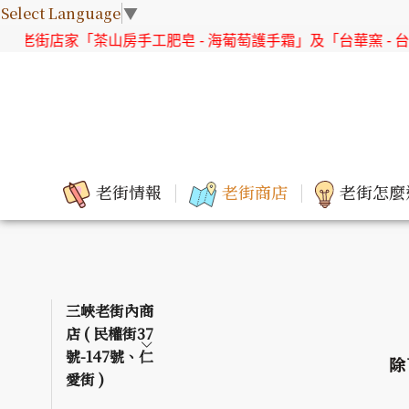
Select Language
▼
老街店家「茶山房手工肥皂 - 海葡萄護手霜」及「台華窯 - 台灣
老街情報
老街商店
老街怎麼
三峽老街內商
店 ( 民權街37
號-147號、仁
除
愛街 )