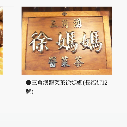
)
●三角湧醬菜茶徐媽媽(長福街12
號)