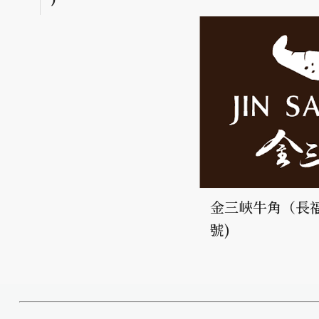
金三峽牛角（長福
號)