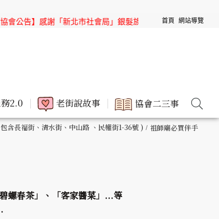
首頁
網站導覽
公告】感謝「新北市社會局」銀髮族節目「高年級超進化」來「
務2.0
老街說故事
協會二三事
 包含長福街、清水街、中山路 、民權街1-36號 )
祖師廟必買伴手
螺春茶」、「客家醬菜」...等
.