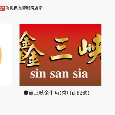
為提供友善服務店家
)
●鑫三峽金牛角(秀川街82號)