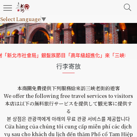
Select Language
▼
「新北市社會局」銀髮族節目「高年級超進化」來「三峽老街」
行李寄放
本商圈免費提供下列服務給來訪三峽老街的遊客
We offer the following free travel services to visitors
本店は以下の無料旅行サービスを提供して観光客に提供す
る
본 상점은 관광객에게 아래의 무료 관광 서비스를 제공합니다
Cửa hàng của chúng tôi cung cấp miễn phí các dịch
vụ sau cho khách du lịch đến thăm Phố cổ Tam Hiệp