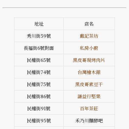
地址
店名
秀川街59號
戴記茶坊
長福街6號對面
私房小廚
民權街65號
黑皮哥現烤肉片
民權街74號
台灣檜木館
民權街75號
黑皮哥素豆干
民權街86號
謙益行堅果
民權街91號
百年茶莊
民權街95號
禾乃川釀酵吧