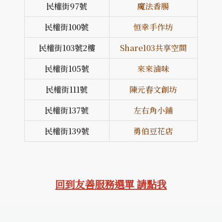
民權街97號
魔法香腸
民權街100號
恒幸手作坊
民權街103號2樓
Share103共享空間
民權街105號
來來滷味
民權街111號
陳元春文創坊
民權街137號
左右角小鋪
民權街139號
勇伯豆花店
回到友善服務選單 請點我