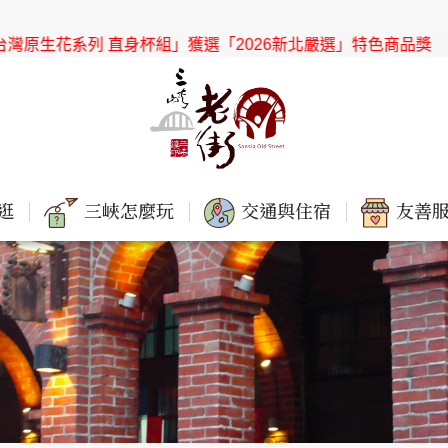
原生花系列 直身杯組」獲選「2026新北嚴選」特色商品獎
【協會
逛
三峽怎麼玩
交通與住宿
友善服