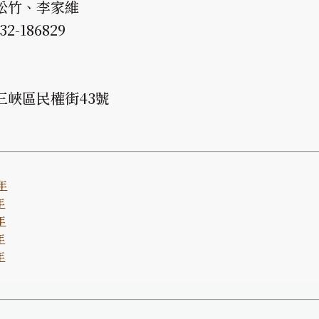
松竹、李家維
-186829
三峽區民權街43號
年
年
年
年
年