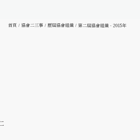
首頁
協會二三事
歷屆協會組織
第二屆協會組織 - 2015年
仁