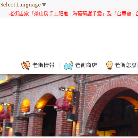
Select Language
▼
老街店家「茶山房手工肥皂 - 海葡萄護手霜」及「台華窯 - 台灣
老街情報
老街商店
老街怎麼