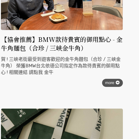
【協會推薦】BMW款待貴賓的御用點心 - 金
牛角麵包（合珍 / 三峽金牛角）
賀 ! 三峽老街最受到遊客歡迎的金牛角麵包（合珍 / 三峽金
牛角） 榮獲BMW台北依德公司指定作為款待貴賓的御用點
心 ! 相關連結 請點我 金牛
more