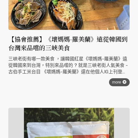
【協會推薦】《壞媽媽-羅美蘭》遠從韓國到
台灣來品嚐的三峽美食
三峽老街有哪一款美食 ，讓韓國紅星《壞媽媽-羅美蘭》遠
從韓國來到台灣，特別來品嚐的 ? 就是三峽老街人氣美食 -
古伯手工米台目 《壞媽媽-羅美蘭》還在他個人IG上刊登並
推薦 !
more