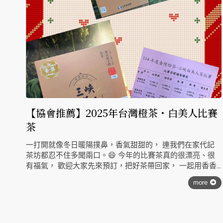
【協會推薦】2025年台灣橙茶・白美人比賽
茶
一打開就像冬日暖陽撲鼻，香氣甜甜的， 連我們在家代記
茶坊都忍不住多聞兩口。😄 今年的比賽茶真的很漂亮、很
有福氣， 歡迎大家先來預訂，把好茶帶回家， 一起用香香
的茶氣，迎接美好一年
more