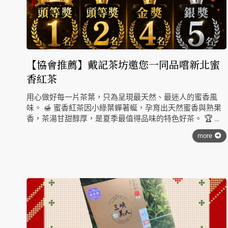
【協會推薦】戴記茶坊邀您一同品嚐新北蜜
香紅茶
用心做好每一片茶葉，只為呈現最天然、最迷人的蜜香風
味。 🍯 蜜香紅茶因小綠葉蟬著蜒，孕育出天然蜜香與熟果
香，茶湯甘甜醇厚，是夏季最值得品味的特色好茶。 🏆 喜
歡比賽茶的朋友，歡迎
more