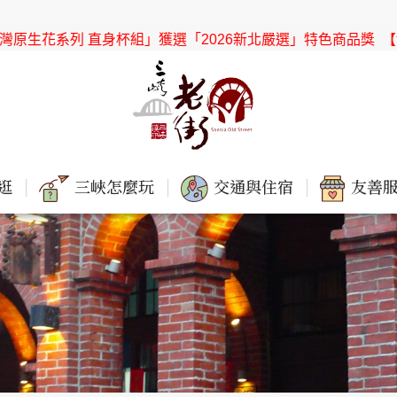
系列 直身杯組」獲選「2026新北嚴選」特色商品獎
【協會公告】
逛
三峽怎麼玩
交通與住宿
友善服