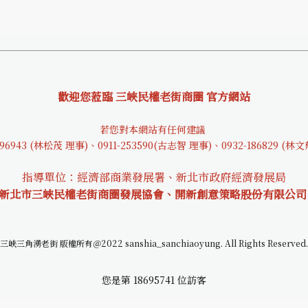
歡迎您蒞臨 三峽民權老街商圈 官方網站
若您對本網站有任何建議
9694
3 (林松茂 理事)、0911-253590(古志智 理事)、0932-18682
9 (林
指導單位：經濟部商業發展署、新北市政府經濟發展局
 新北市三峽民權老街商圈發展協會、開新創意策略股份有限公司
三峽三角湧老街 版權所有＠2022 sanshia_sanchiaoyung. All Rights Reserved.
您是第
18695741
位訪客