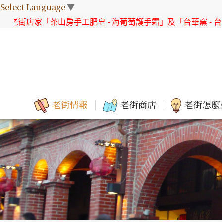
Select Language
▼
家「茶山房手工肥皂 - 海葡萄護手霜」及「台華窯 - 台灣原生花
老街情報
老街商店
老街怎麼