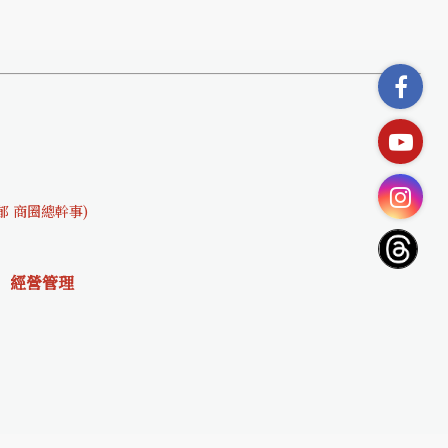
文郁 商圈總幹事)
經營管理