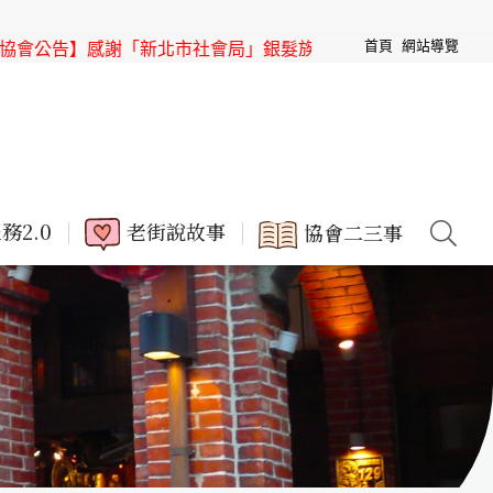
首頁
網站導覽
感謝「新北市社會局」銀髮族節目「高年級超進化」來「三峽老
務2.0
老街說故事
協會二三事