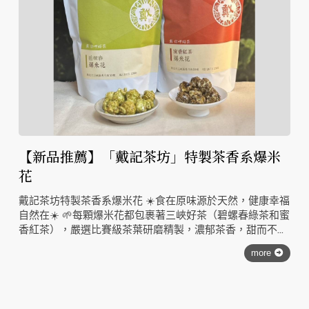
【新品推薦】「戴記茶坊」特製茶香系爆米
花
戴記茶坊特製茶香系爆米花 ☀️食在原味源於天然，健康幸福
自然在☀️ 🌱每顆爆米花都包裹著三峽好茶（碧螺春綠茶和蜜
香紅茶），嚴選比賽級茶葉研磨精製，濃郁茶香，甜而不
膩，迷人清爽又酥
more