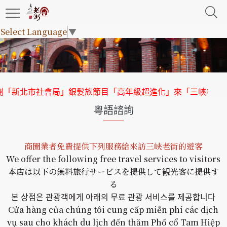
Select Language
▼
「新北市社會局」銀髮族節目「高年級超進化」來「三峽老街」
粵語諮詢
商圈業者免費提供下列服務給來訪三峽老街的遊客
We offer the following free travel services to visitors
本店は以下の無料旅行サービスを提供して観光客に提供す
る
본 상점은 관광객에게 아래의 무료 관광 서비스를 제공합니다
Cửa hàng của chúng tôi cung cấp miễn phí các dịch
vụ sau cho khách du lịch đến thăm Phố cổ Tam Hiệp