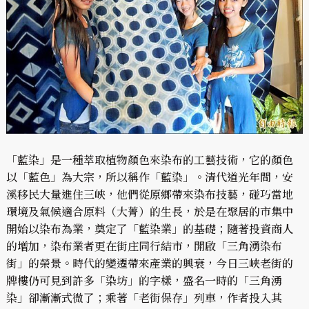
「藍染」是一種萃取植物顏色來染布的工藝技術，它的顏色
以「藍色」為大宗，所以稱作「藍染」。清代道光年間，安
溪移民大量進住三峽，他們從原鄉帶來染布技藝，碰巧當地
環境及氣候適合原料（大菁）的生長，於是在聚居的市集中
開始以染布為業，奠定了「藍染業」的基礎；隨著投資商人
的增加，染布業者更在街庄同行結市，開啟「三角湧染布
街」的榮景。時代的變遷帶來產業的興衰，今日三峽老街的
牌樓仍可見到許多「染坊」的字樣，盛名一時的「三角湧
染」卻漸漸式微了；乘著「老街保存」列車，作者投入其