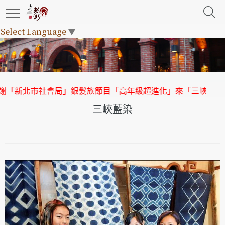
Select Language
▼
局」銀髮族節目「高年級超進化」來「三峽老街」取景
【協會
三峽藍染