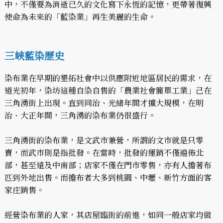
中，不僅要為消逝已久的文化寫下永恆的記憶，更帶著復興
使命為未來的「藍染業」再生美麗的生命。
三峽藍染歷史
染布業在早期的墾拓社會中以供應附近地區居民的需求，在
道光初年，染坊這種自染自售的「農業社會簡單工業」己在
三角湧街上出現。直到同治、光緒年間才擴大規模，在明
治、大正年間，三角湧的染布業仍很盛行。
三角湧街的染布業，是文武市兼營，所謂的文市就是只零
賣，而武市則是指批發。在當時，批發的運銷不僅遍佈北
部，甚至遠及中南部；店家不僅在門市零售，亦有人擔著布
匹到外地出售。而擔布者大多到桃園、中壢、新竹方面的客
家庄銷售。
經營染布業的人家，其店屋臨街的前進，如同一般店家均做