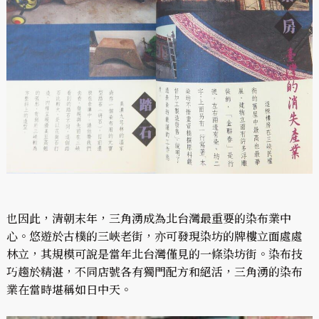
也因此，清朝末年，三角湧成為北台灣最重要的染布業中
心。悠遊於古樸的三峽老街，亦可發現染坊的牌樓立面處處
林立，其規模可說是當年北台灣僅見的一條染坊街。染布技
巧趨於精湛，不同店號各有獨門配方和絕活，三角湧的染布
業在當時堪稱如日中天。