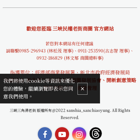
歡迎您蒞臨 三峽民權老街商圈 官方網站
若您對本網站有任何建議
請聯繫0985-29694
3 (林松茂 理事)、0911-253590(古志智 理事)、
0932-18682
9 (林文郁 商圈總幹事)
指導單位：經濟部商業發展署、新北市政府經濟發展局
本網站由 新北市三峽民權老街商圈發展協會、開新創意策略
我們將使用cookie等資訊來優化
股份有限公司
經營管理
您的體驗，繼續瀏覽即表示您同
意我們使用。
三峽三角湧老街 版權所有＠2022 sanshia_sanchiaoyung. All Rights
Reserved.