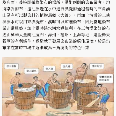
為店面，後進即做為染布的場所，沿街兩側的染布業者，均
將染妥的布，擔往溪邊在水中進行漂洗的過程當時的三角湧
山區有可以製染料的植物馬藍〈大菁〉，再加上清澈的三峽
溪溪水可以用來漂洗布、溪畔可以晾曬染布，因此當地染布
業非常興盛。加上當時淡水河水運便利，在三角湧染好的布
經由萬華大量銷往廈門、漳州、福州、上海等地。這些得天
獨厚的有利條件，遂造就了發展染布業的絕佳環境，於是染
布業在當時市場中逐漸成為三角湧街的特色行業。