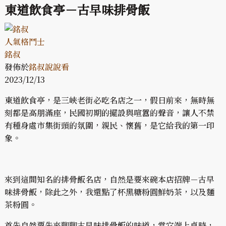
東道飲食亭－古早味排骨飯
人氣格鬥士
銘叔
發佈於
銘叔說說看
2023/12/13
東道飲食亭，是三峽老街必吃名店之一，假日前來，無時無
刻都是高朋滿座，民國初期的擺設與喧囂的聲音，讓人不禁
有種身處市集街頭的氛圍，親民、懷舊，是它給我的第一印
象。
來到這間知名的排骨飯名店，自然是要來碗本店招牌－古早
味排骨飯，除此之外，我還點了杯黑糖粉圓鮮奶茶，以及麵
茶粉圓。
首先自然要先來聊聊古早味排骨飯的味道，當它端上桌時，