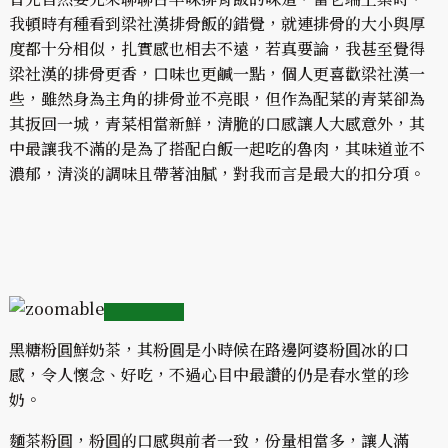
我頓時有種看到梁社漢排骨飯的錯覺，就連排骨的大小與厚
度都十分相似，扎實感也相去不遠，若真要論，我甚至覺得
梁社漢的排骨更香，口味也更鹹一點，個人更喜歡梁社漢一
些，雖然身為主角的排骨並不亮眼，但作為配菜的青菜卻為
其扳回一城，青菜相當新鮮，清脆的口感讓人大感意外，其
中最讓我不滿的是為了搭配白飯一起吃的魯肉，其味道並不
濃郁，清淡的調味且帶著油膩，對我而言是最大的扣分項。
黑糖粉圓鮮奶茶，其粉圓是小時候在路邊阿婆粉圓冰的口
感，令人懷念、好吃，不過心目中最讚的仍是春水堂的珍
奶。
麵茶粉圓，粉圓的口感與前者一致，份量相當多，讓人滿