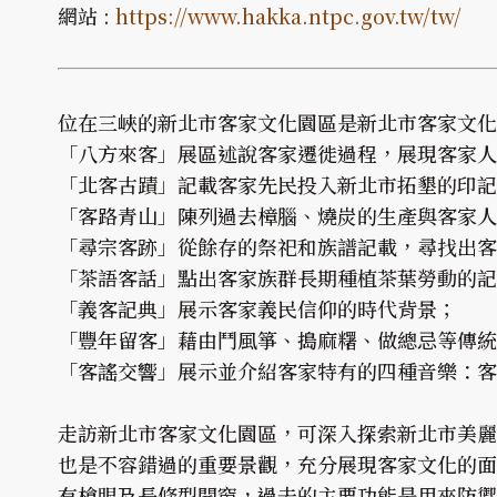
網站 :
https://www.hakka.ntpc.gov.tw/tw/
位在三峽的新北市客家文化園區是新北市客家文化
「八方來客」展區述說客家遷徙過程，展現客家人
「北客古蹟」記載客家先民投入新北市拓墾的印記
「客路青山」陳列過去樟腦、燒炭的生產與客家人
「尋宗客跡」從餘存的祭祀和族譜記載，尋找出客
「茶語客話」點出客家族群長期種植茶葉勞動的記
「義客記典」展示客家義民信仰的時代背景；
「豐年留客」藉由鬥風箏、搗麻糬、做總忌等傳統
「客謠交響」展示並介紹客家特有的四種音樂：客
走訪新北市客家文化園區，可深入探索新北市美麗
也是不容錯過的重要景觀，充分展現客家文化的面
有槍眼及長條型開窗，過去的主要功能是用來防禦