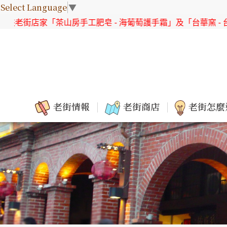
Select Language
▼
家「茶山房手工肥皂 - 海葡萄護手霜」及「台華窯 - 台灣原生花
老街情報
老街商店
老街怎麼