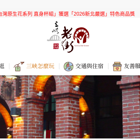
系列 直身杯組」獲選「2026新北嚴選」特色商品獎
【協會公告】
逛
三峽怎麼玩
交通與住宿
友善服