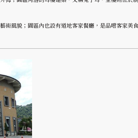
藝術風貌；園區內也設有道地客家餐廳，是品嚐客家美