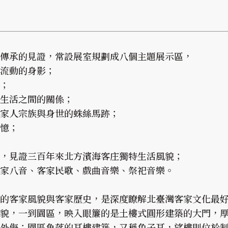
傳承的見證，常設展室規劃成八個主題展示區，
流動的身影；
；
生活之間的關係；
家人宗族與身世的蛛絲馬跡；
憶；
，見證三百年來北方濱海客庄獨特生活風貌；
家八音、客家民歌、戲曲音樂、祭祀音樂。
的客家風貌與客家歷史，是深度瞭解北臺灣客家文化最
貌，一到園區，映入眼簾的是土樓式圓形建築的大門，
外侮；園區角落的耳樓建築，又稱兔子耳，望樓則位於