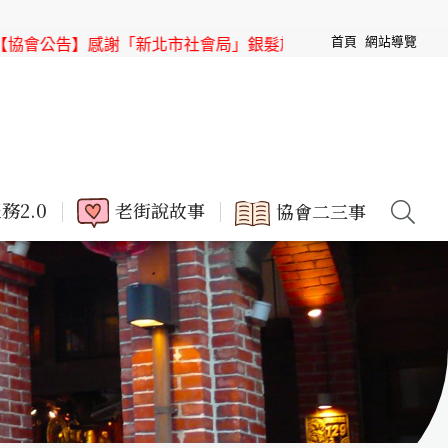
首頁
網站導覽
感謝「新北市社會局」銀髮族節目「高年級超進化」來「三峽老
務2.0
老街說故事
協會二三事