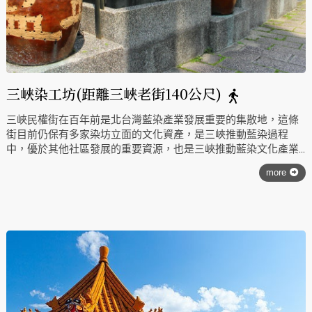
三峽染工坊(距離三峽老街140公尺)
三峽民權街在百年前是北台灣藍染產業發展重要的集散地，這條
街目前仍保有多家染坊立面的文化資產，是三峽推動藍染過程
中，優於其他社區發展的重要資源，也是三峽推動藍染文化產業
發展重要的營造點。昔日三角湧街上的染坊，各家染坊操持染布
more
的人手頗多，染布因有厚利而使得各家皆有能力蓋成體面的門
市。如今，我們在鳶山下的民權街牆樓立面上，仍能看到當年留
下的許多「染坊」字號，即能看出傳統染布業在此曾有過一段輝
煌的歲月。