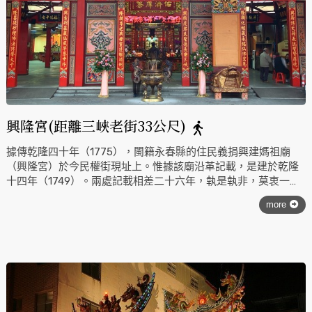
興隆宮(距離三峽老街33公尺)
據傳乾隆四十年（1775），閩籍永春縣的住民義捐興建媽祖廟
（興隆宮）於今民權街現址上。惟據該廟沿革記載，是建於乾隆
十四年（1749）。兩處記載相差二十六年，執是執非，莫衷一
是。據推測，前者可能是以建廟供眾膜拜之時間，而後者是攜奉
more
來三角湧之時間。按史載，陳瑜入墾海山莊的鶯哥石（今鶯
歌），是康熙二十四年（1685），陳黨入墾三角湧是乾隆初葉
（1736-1746年之間），董日旭入墾三角湧是乾隆二十年
（1755）。馬祖很可能是陳黨入墾三角湧，隨身帶來供奉。又據
上一輩傳說中，有一則跛奇陷害陳黨的故事，傳說中的地點似是
今樹林鎮西園里和鶯歌鎮南靖里，古稱樟樹窟，斗門、崙仔一
帶。