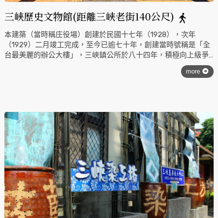
三峽歷史文物館(距離三峽老街140公尺)
本建築（當時稱庄役場）創建於民國十七年（1928），次年
（1929）二月竣工完成，至今已逾七十年，創建當時號稱是「全
台最美麗的辦公大樓」，三峽鎮公所於八十四年，積極向上級爭
取，獲准建立為「歷史文物館」，整修工程歷經四年，已漸恢復
more
舊觀，做為三峽鎮立的「歷史文物館」，提供了民眾文化、休
閒、教育推廣的場所，更可展現三峽豐富的歷史人文風土景觀，
使老建築的再生利用，發揮另一層的社會教育功能。
本館為具有文化歷史價值之建築物，為使老建築再生利用，而籌
建為「歷史文物館」，除了陳列歷史文物外，希望透過史料保存
與呈現，喚起民眾認識本土文化，愛護地方文化資產，傳承在地
的文化資源，讓民眾瞭解該館在當地的價值觀及其歷史定位，進
而連結北台灣之史料，瞭解更大的人類生活空間，產生互動的生
命力。