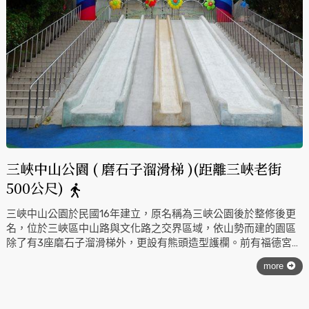
三峽中山公園 ( 磨石子溜滑梯 )(距離三峽老街
500公尺)
三峽中山公園於民國16年建立，原名稱為三峽公園後於整修後更
名，位於三峽區中山路與文化路之交界區域，依山勢而建的園區
除了有3座磨石子溜滑梯外，更設有熊頭造型護欄。前有福德宮及
涼亭造景，是附近民眾休憩的好去處，而中山公園亦鄰近民權老
more
街、三峽區歷史文物館以及清水祖師廟，到此一遊不坊順道前
往。