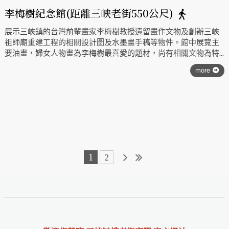
李梅樹紀念館(距離三峽老街550公尺)
展示三峽鎮的台灣前輩畫家李梅樹教授遺留畫作文物及創辦三峽
祖師廟重建工程的相關設計圖及水墨畫手稿等物件。館中展覽主
要油畫，婦女人物畫為李梅樹最喜愛的題材，尚有相關文物為特
色。紀念館結合三峽祖師廟為鄉土教育及終身學習的泉源，由館
more
中畫作文物，可見祖師廟的重建工作在李梅樹主持督導之下，要
求完美的堅持，雖未完成，但已成台灣廟宇建築的特例。本館為
行政院文化建設委員會正式被指定成為文建會屬下的「地方文化
館」，為台北縣三峽鎮增加一處休閒、教育及觀光的景點。
1
2