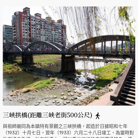
三峽拱橋(距離三峽老街500公尺)
與祖師廟同為本鎮特有景觀之三峽拱橋，起造於日據昭和七年
（1932）十月七日，翌年（1933）六月二十八日竣工，為當時對