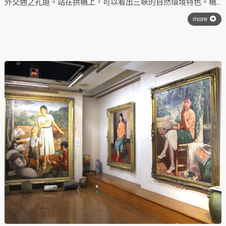
外交通之孔道。站在拱橋上，可以看出三峽的自然環境特色。橋
下是三峽最重要的溪流之三峽溪；往上游方向看，前方鳶山聳
more
立；右邊建築物密集處極為本鎮之街市中心。三峽拱橋為日人設
計，橋樑種類為鐵筋混凝土二鐵拱下路式公道橋，全長93.3公
尺。