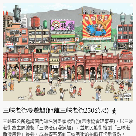
三峽老街漫遊趣(距離三峽老街250公尺)
三峽區公所邀請國內知名漫畫家凌群(漫畫家協會理事長)，以三峽
老街為主題繪製「三峽老街漫遊趣」，並於民族街複製「三峽老
街漫遊趣」長卷，成為遊客來到三峽老街的拍照打卡新景點。