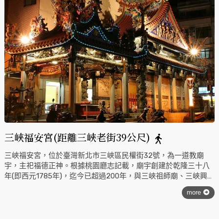
三峽福安宮(距離三峽老街39公尺)
三峽福安宮，位於臺灣新北市三峽區民權街32號，為一道教廟
宇，主祀福德正神。根據桃園廳志記載，廟宇創建於乾隆三十八
年(即西元1785年)，迄今已超過200年，與三峽祖師廟、三峽興隆
宮，合稱為三峽區的三大古廟，是附近民眾多年以來的宗教信仰
more
中心。前後經歷八次翻修，於1996年四月的第八次重建，由委員
會敦請教授李乾朗設計與規劃而成，廟身以抗蟲耐腐的黑檀木結
合傳統工藝雕刻而成；屋頂之瓦楞則採陶瓷碗的剪裁拼貼，並黏