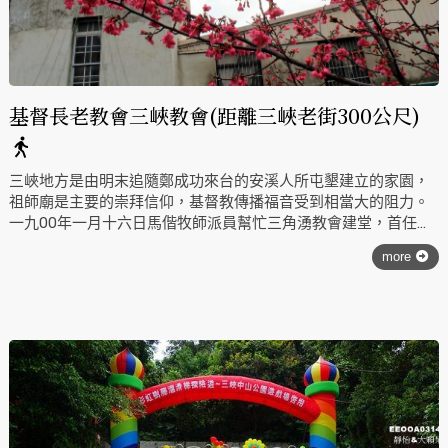
基督長老教會三峽教會(距離三峽老街300公尺)
三峽地方是由明末追隨鄭成功來台的安溪人所屯墾建立的家園，
祖師廟是主要的崇拜信仰，基督教傳播福音受到相當大的阻力。
一九00年一月十六日馬偕牧師派員幫忙三角湧教會建堂，首任進
駐三角湧的傳道人是陳和牧師。自此直至一九三八年，是屬於傳
more
教的黃金時代，當時像土地公坑、馬祖田、成福、柑園、鶯歌等
地，設有固定的時間前往怖教，這時也創設了聖經研究班，成立
青年團契及聖歌隊，還有英文查經之舉辦。 一九五0年元月新
春，教會之建堂方才破土興工，一九五二年八月十日完工，整個
教會的家算是安置妥當；一九六八年七月七日，正式舉行復歸台
北中會感恩禮拜，而隸屬北部大會及總會。