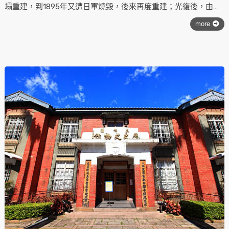
塌重建，到1895年又遭日軍燒毀，後來再度重建；光復後，由名
畫家李梅樹先生主持改建。該廟是民間藝術的總匯，也是臺灣匠
more
師智慧與藝術的結晶；由於李先生要求嚴謹，他雖去世，至今仍
在施工，該廟是全省廟宇施工最長、手藝最精細的，被譽為「東
方藝術的殿堂」。