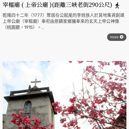
宰樞廟 ( 上帝公廟 )(距離三峽老街290公尺)
乾隆四十二年（1777）聚居在公館尾的李姓族人於其地集資創建
上帝公廟（宰樞廟）奉祀由原籍家鄉攜奉來的玄天上帝公神像
（桃園廳，1915）。
位於公館尾（今秀川里）的宰樞廟，係以李姓同宗七大房之後裔
more
為成員籌建者，並購土地為祭典及宗族團聚之用，逐年由各房輪
流擔當祭典，訂農曆三月初三為祭典日，祭典後則開族親會並於
會後宴敘，帶有他廟所沒有的宗族色彩。