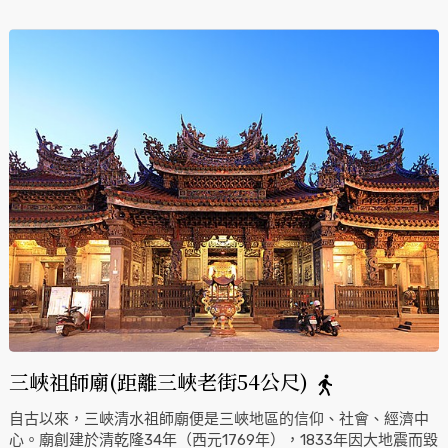
貼上交趾陶完成。另外，長福街南界與八張交界處亦有一座土地
公廟，由於三峽市集發展於這兩座土地公廟間，故有「街頭街尾
土地公」之說。
三峽祖師廟(距離三峽老街54公尺)
自古以來，三峽清水祖師廟便是三峽地區的信仰、社會、經濟中
心。廟創建於清乾隆34年（西元1769年），1833年因大地震而毀