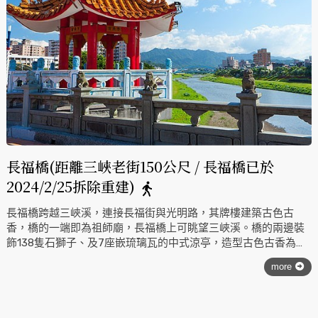
長福橋(距離三峽老街150公尺 / 長福橋已於
2024/2/25拆除重建)
長福橋跨越三峽溪，連接長福街與光明路，其牌樓建築古色古
香，橋的一端即為祖師廟，長福橋上可眺望三峽溪。橋的兩邊裝
飾138隻石獅子、及7座嵌琉璃瓦的中式涼亭，造型古色古香為徒
步區，橋下為端午龍舟絕佳之競賽河道，此橋乃委託文化大學市
more
政系規劃設計的觀光步行橋。