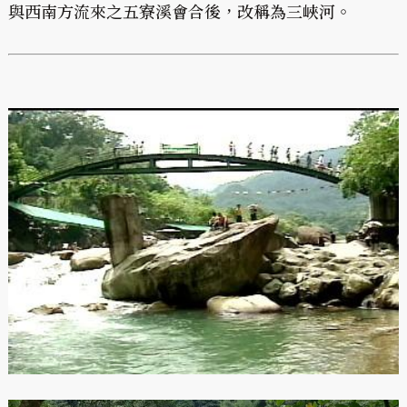
與西南方流來之五寮溪會合後，改稱為三峽河。