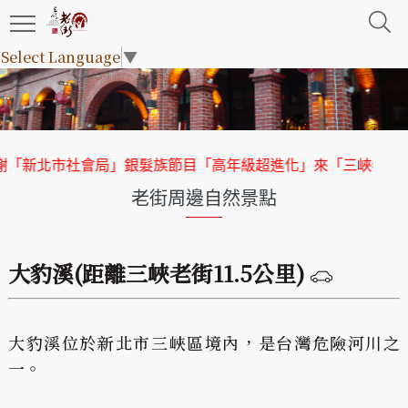
Select Language
▼
新北市社會局」銀髮族節目「高年級超進化」來「三峽老街」取
老街周邊自然景點
大豹溪(距離三峽老街11.5公里)
大豹溪位於新北市三峽區境內，是台灣危險河川之
一。