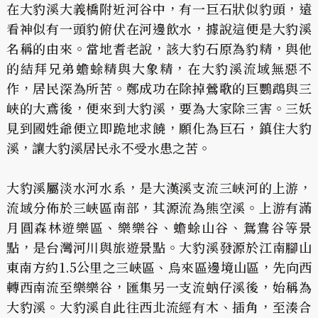
在大豹溪大義橋附近河谷中，有一巨石狀似豹頭，遠
看神似有一頭豹俯伏在河邊飲水，據說這便是大豹溪
名稱的由來。當地耆老說，該大豹石原為豹精，與他
的結拜兄弟蟾蜍精與大象精，在大豹溪流域無惡不
作，居民深為所苦。鄭成功在除掉鶯歌的巨鸚鵡與三
峽的大鳶後，便來到大豹溪，要為大家除三害。三妖
見到國姓爺便立即跪地求饒，願化為巨石，鎮住大豹
溪，讓大豹溪居民永不受水患之苦。
大豹溪屬淡水河水系，是大漢溪支流三峽河的上游，
流域分佈於三峽區南部，其源流為熊空溪。上游有滿
月圓森林遊樂區、樂樂谷、蟾蜍山谷、鴛鴦谷等景
點，是台灣河川與旅遊景點。大豹溪發源於江南腳山
東南方約1.5公里之三峽區、烏來區邊境山區，先向西
轉西南流至樂樂谷，匯集另一支流蚋仔溪後，始稱為
大豹溪。大豹溪自此往西北流經有木、插角，至湊合