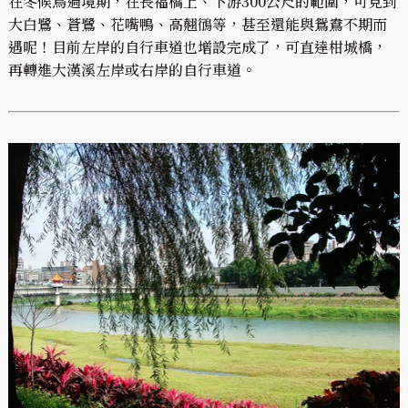
在冬候鳥過境期，在長福橋上、下游300公尺的範圍，可見到
大白鷺、蒼鷺、花嘴鴨、高翹鴴等，甚至還能與鴛鴦不期而
遇呢！目前左岸的自行車道也增設完成了，可直達柑城橋，
再轉進大漢溪左岸或右岸的自行車道。