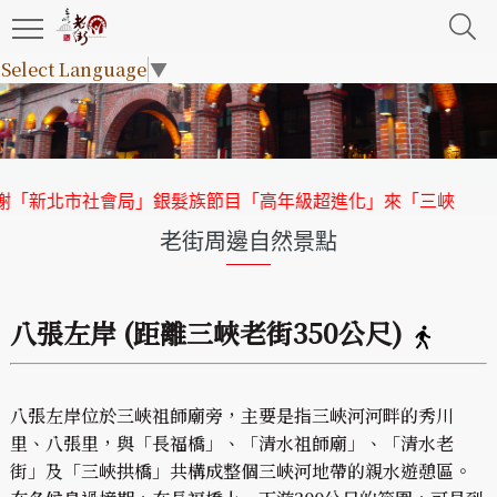
Select Language
▼
新北市社會局」銀髮族節目「高年級超進化」來「三峽老街」取
老街周邊自然景點
八張左岸 (距離三峽老街350公尺)
八張左岸位於三峽祖師廟旁，主要是指三峽河河畔的秀川
里、八張里，與「長福橋」、「清水祖師廟」、「清水老
街」及「三峽拱橋」共構成整個三峽河地帶的親水遊憩區。