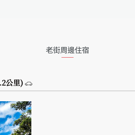
老街周邊住宿
2公里)