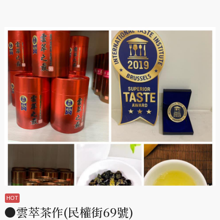
●雲萃茶作(民權街69號)