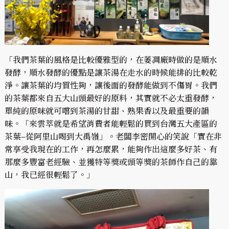
「我們茶葉的風格是比較優雅型的，在萎凋廠時做的是順水
發酵，順水發酵的優點是讓茶湯在走水的時候能排的比較乾
淨。讓茶葉的均質性夠，讓後面的發酵能做到不傷胃。我們
的茶葉都來自五大山頭最好的原料，其實就不必太重發酵，
單純的原味就可嚐到茶湯的甘甜、熟果香以及最重要的韻
味。「來雲萃就是希望消費者能輕鬆的買到台灣五大產區的
茶葉–從阿里山喝到大禹嶺」。老闆李密開心的笑說「實在非
常享受我現在的工作，再怎麼累，能夠作出這麼多好茶、有
那麼多豐富老經驗、並獲特等獎或頭等獎的茶師作自己的靠
山，我已經很輕鬆了。」