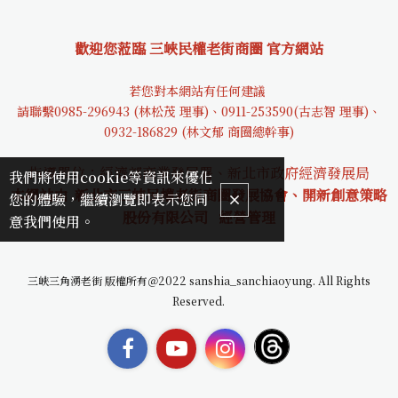
歡迎您蒞臨 三峽民權老街商圈 官方網站
若您對本網站有任何建議
請聯繫0985-29694
3 (林松茂 理事)、0911-253590(古志智 理事)、
0932-18682
9 (林文郁 商圈總幹事)
指導單位：經濟部商業發展署、新北市政府經濟發展局
我們將使用cookie等資訊來優化
本網站由 新北市三峽民權老街商圈發展協會、開新創意策略
您的體驗，繼續瀏覽即表示您同
股份有限公司
經營管理
意我們使用。
三峽三角湧老街 版權所有＠2022 sanshia_sanchiaoyung. All Rights
Reserved.