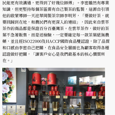
民能更有效溝通，更得到了好幾位師傅」。李密雖然有專業
知識，但更堅持每個茶區需有自己製茶的監製，這源自引領
他的啟蒙導師─天池華岡製茶宗師李明芳，「要做好茶，就
要回歸到在地，和農民們有更深入的連結」，因此來自雲萃
茶作的商品都是保證百分百臺灣茶。在雲萃茶作，做好的茶
葉不急著販售，而是送檢驗，一定要確定每一款茶葉絕無農
藥，並且經ISO22000及HACCP國際食品雙認證，除了品質
和口感由李密自己把關，在食品安全層面也為顧客取得各種
認證做好把關，「讓客戶安心是我們最基本的核心價質所
在。」