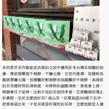
來到雲萃茶作都能從店員的交流中獲得許多台灣茶相關的知
識，像是碧螺春不發酵、不曬太陽，在室內萎凋，包種和烏
龍就要曬太陽，包種屬於輕發酵而烏龍屬於半發酵。高海拔
的茶有種特別的清新感，有骨幹的幽雅清新，香氣會上揚，
喉韻會往下延伸。比較平地的茶如四季春，花香飄揚但僅止
於鼻腔。至於怎麼泡好茶? 高山茶一定要高溫100度下去沖，
把香氣逼出來，平地茶就是好親近的茶款，怎麼泡都宜人適