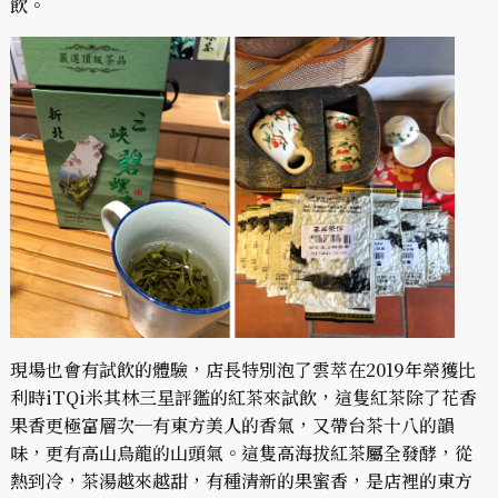
飲。
現場也會有試飲的體驗，店長特別泡了雲萃在2019年榮獲比
利時iTQi米其林三星評鑑的紅茶來試飲，這隻紅茶除了花香
果香更極富層次─有東方美人的香氣，又帶台茶十八的韻
味，更有高山烏龍的山頭氣。這隻高海拔紅茶屬全發酵，從
熱到冷，茶湯越來越甜，有種清新的果蜜香，是店裡的東方