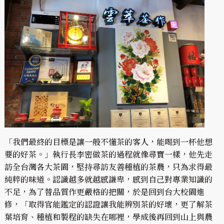
「我們最終的目標是讓一般不懂茶的客人，能喝到一杯他想
要的好茶。」執行長李密做茶的過程就像尋寶一樣，他先走
訪全台灣各大茶園，堅持尋訪友善種植的茶農，只為求得最
純粹的味道。認識越多就越感謙卑，感到自己對專業知識的
不足，為了替品質作更嚴格的把關，於是回到台大校園進
修，「取得官能鑑定的認證讓我能辨別茶的好壞，更了解茶
葉培育、種植和製程的缺失在哪裡，學成後再回到山上與農