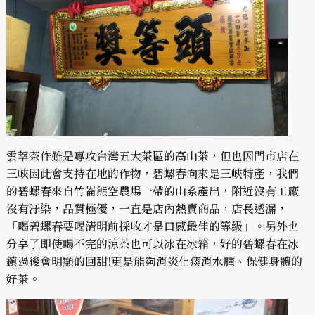
雲萃茶作雖是專攻台灣五大茶區的高山茶，但也因門市店在
三峽因此會支持在地的作物，碧螺春向來是三峽特產，我們
的碧螺春來自竹崙熊空農場一帶的山系產出，附近沒有工廠
沒有汙染，品質極優，一直是店內熱賣商品，店長透漏，
「喝碧螺春要喝清明前採收才是口感最佳的等級」。另外也
分享了即使喝不完的涼茶也可以冰在冰箱，好的碧螺春在冰
鎮過後會明顯的回甜!更是能夠消炎化痰消水腫、保健身體的
好茶。