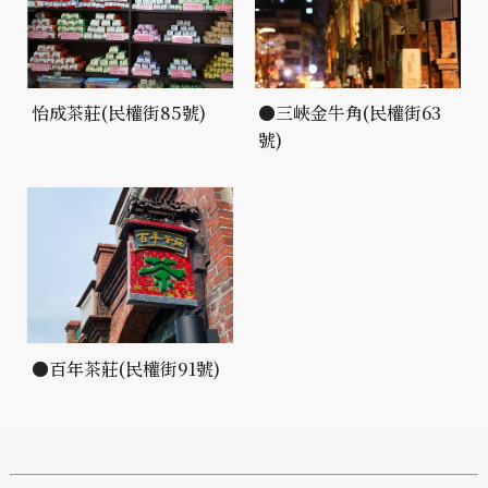
怡成茶莊(民權街85號)
●三峽金牛角(民權街63
號)
●百年茶莊(民權街91號)