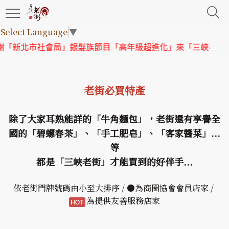
Select Language
▼
會局」銀髮族節目「高年級超進化」來「三峽老街」取景
【協會
老街必買特產
除了大家耳熟能詳的「牛角麵包」，老街還有享譽全
國的「碧螺春茶」、「手工肥皂」、「客家醬菜」...
等
都是「三峽老街」才能買到的好伴手...
依老街門牌號碼由小至大排序 / ●為商圈協會會員店家 /
為提供友善服務店家