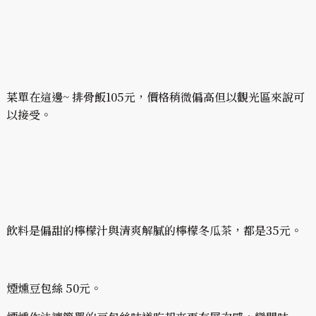
菜單在這邊~ 排骨飯105元，價格稍微偏高但以觀光區來說可
以接受。
飲料是偏甜的檸檬汁與清爽解膩的檸檬冬瓜茶，都是35元。
煙燻豆包絲 50元。