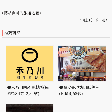
(轉貼自aj的旅遊地圖)
回上頁
下一則
推薦商家
●禾乃川國產豆製所(民
●黑皮哥現烤肉紙薄片
權街84巷12之1號)
(民權街65號)