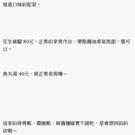
道重口味的配菜。
花生豬腳 80元，正常的家常作法，帶點醬油香氣微甜，還可
以。
魚丸湯 40元，就正常表現囉～
這家的排骨飯、雞腿飯、麻醬麵確實不錯吃，是會想回訪的
店喔～