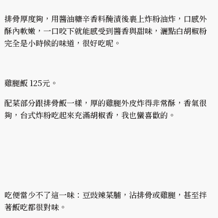
排骨厚度夠，用醬油糖辛香料醃漬後裹上炸粉油炸，口感外
酥內軟嫩，一口咬下就能感受到醬香與甜味，灑點白胡椒粉
完全是小時候的味道，很好吃呢。
雞腿飯 125元。
配菜部分跟排骨飯一樣，厚的雞腿外皮炸得非常酥，香氣很
夠，台式炸粉吃起來充滿胡椒香，我也蠻喜歡的。
吃便當少不了這一味：豆豉辣菜脯，沾排骨或雞腿，甚至拌
著飯吃都很對味。