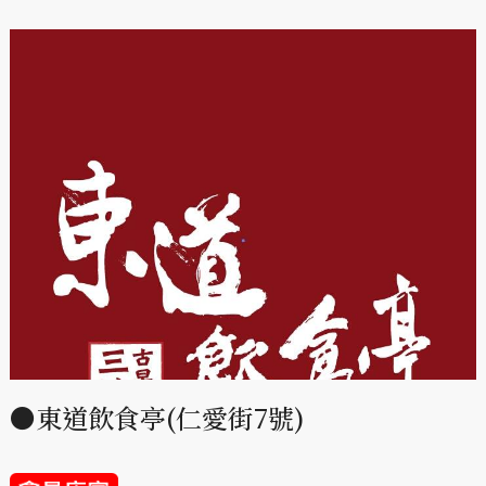
●東道飲食亭(仁愛街7號)