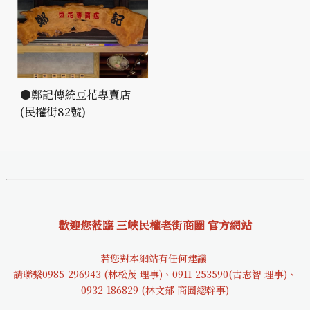
●鄭記傳統豆花專賣店
(民權街82號)
歡迎您蒞臨 三峽民權老街商圈 官方網站
若您對本網站有任何建議
請聯繫0985-29694
3 (林松茂 理事)、0911-253590(古志智 理事)、
0932-18682
9 (林文郁 商圈總幹事)