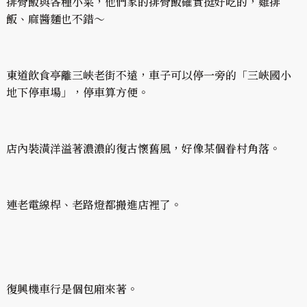
排骨飯與各種小菜，他們家的排骨飯確實挺好吃的，雞排
飯、麻醬麵也不錯～
東道飲食亭離三峽老街不遠，車子可以停一旁的「三峽國小
地下停車場」，停車算方便。
店內裝潢洋溢著濃濃的復古懷舊風，好像某個眷村角落。
連老電線桿、老路燈都搬進店裡了。
復興機車行是個包廂來著。