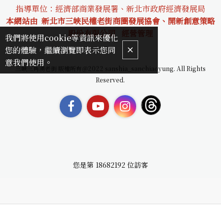
指導單位：經濟部商業發展署、新北市政府經濟發展局
本網站由 新北市三峽民權老街商圈發展協會、開新創意策略
股份有限公司
經營管理
我們將使用cookie等資訊來優化
您的體驗，繼續瀏覽即表示您同
意我們使用。
三峽三角湧老街 版權所有＠2022 sanshia_sanchiaoyung. All Rights
Reserved.
您是第
18682192
位訪客