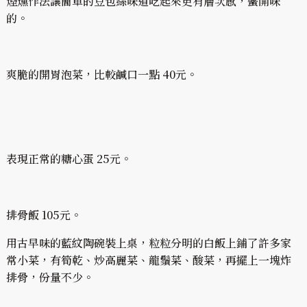
煙燻作法讓簡單的豆包絲味道吃起來更有層次感，蠻開味
的。
爽脆的開胃泡菜，比較鹹口一點 40元。
表現正常的糖心蛋 25元。
排骨飯 105元。
用古早味的藍紋陶碗裝上桌，粒粒分明的白飯上鋪了許多家
常小菜，有筍乾、炒高麗菜、龍鬚菜、酸菜，再擺上一塊炸
排骨，份量不少。