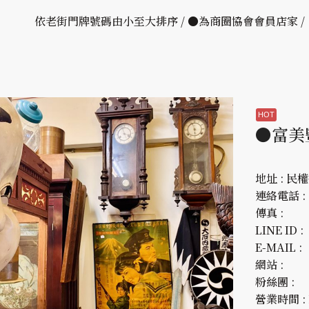
依老街門牌號碼由小至大排序 / ●為商圈協會會員店家 
●富美
地址 : 民
連絡電話 : 0
傳真 :
LINE ID :
E-MAIL :
網站 :
粉絲團 :
營業時間 : 1