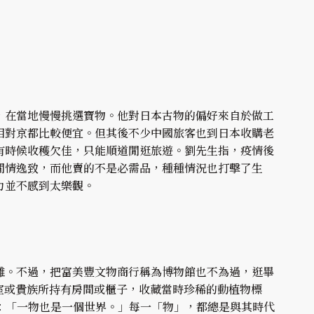
，在當地慢慢挑選寶物。他對日本古物的偏好來自於做工
相對京都比較便宜。但其後不少中國旅客也到日本收購老
有時候收穫欠佳，只能順道閒逛旅遊。劉先生指，疫情後
閒情逸致，而他賣的不是必需品，種種情況也打擊了生
力並不感到太樂觀。
難。不過，把富美豐文物商行稱為博物館也不為過，逛畢
多半為皇室或貴族所持有房間或櫃子，收藏當時珍稀的動植物標
意可譯作：「一物也是一個世界。」每一「物」，都總是與其時代