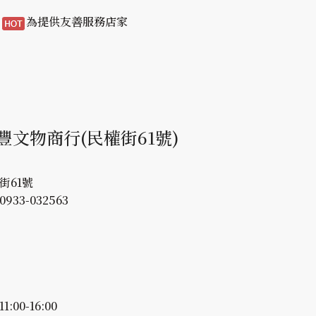
/
為提供友善服務店家
豐文物商行(民權街61號)
權街61號
933-032563
1:00-16:00