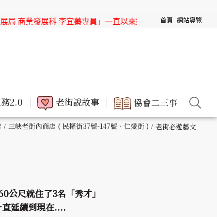
首頁
網站導覽
展科 李宜蓁專員」一直以來對於三峽老街協會的協助與支持，也
務2.0
老街說故事
協會二三事
店
三峽老街內商店 ( 民權街37號-147號、仁愛街 )
老街必遊藝文
60公尺就住了3名「秀才」
延續到現在....