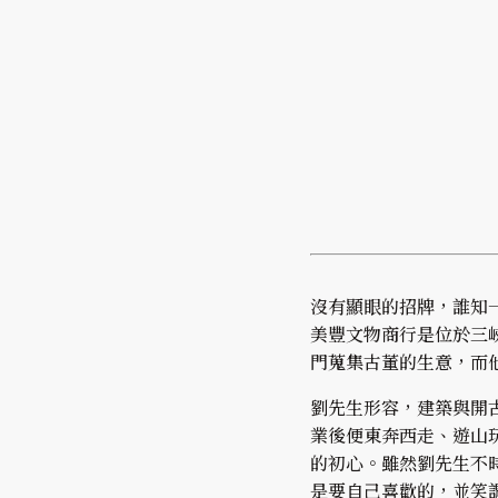
沒有顯眼的招牌，誰知
美豐文物商行是位於三
門蒐集古董的生意，而
劉先生形容，建築與開
業後便東奔西走、遊山
的初心。雖然劉先生不
是要自己喜歡的，並笑