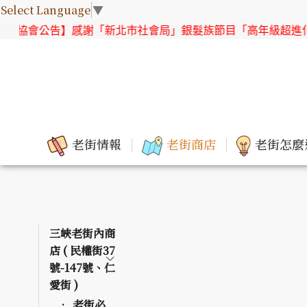
Select Language
▼
】感謝「新北市社會局」銀髮族節目「高年級超進化」來「三峽
老街情報
老街商店
老街怎麼
三峽老街內商
店 ( 民權街37
號-147號、仁
愛街 )
老街必