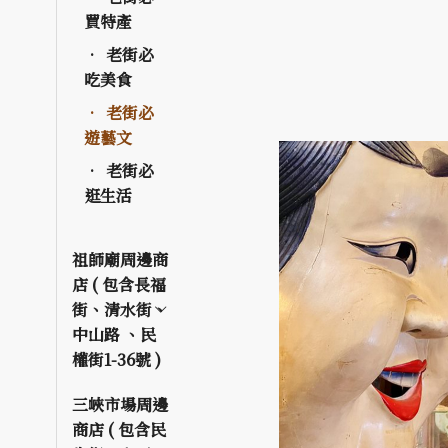
買特產
老街必
吃美食
老街必
遊藝文
老街必
逛生活
祖師廟周邊商
店 ( 包含長福
街、清水街、
中山路 、民
權街1-36號 )
三峽市場周邊
商店 ( 包含民