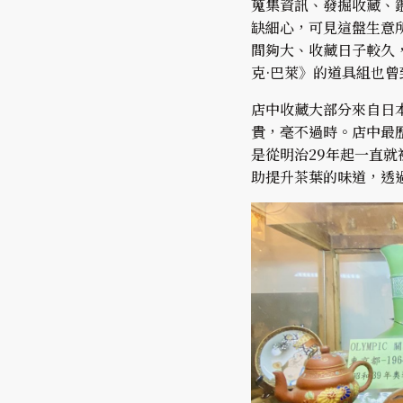
蒐集資訊、發掘收藏、
缺細心，可見這盤生意
間夠大、收藏日子較久
克·巴萊》的道具組也
店中收藏大部分來自日
貴，毫不過時。店中最
是從明治29年起一直
助提升茶葉的味道，透