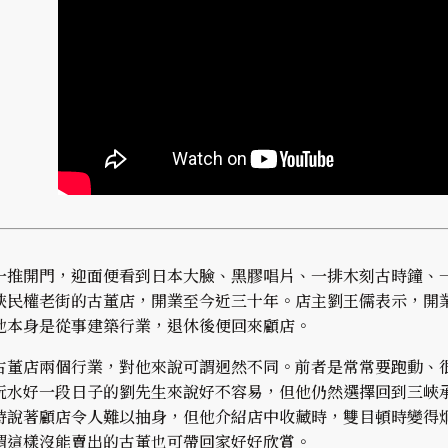
一推開門，迎面便看到日本大臉、黑膠唱片、一排木刻古時鐘、
峽民權老街的古董店，開業至今近三十年。店主劉王儒表示，開
他本身是從事建築行業，退休後便回來顧店。
古董店兩個行業，對他來說可謂迥然不同。前者是常常要跑動、
玩水好一段日子的劉先生來說好不容易，但他仍然選擇回到三峽
時說著顧店令人難以抽身，但他介紹店中收藏時，雙目頓時變得
謂這樣沒能賣出的古董也可帶回家好好欣賞。