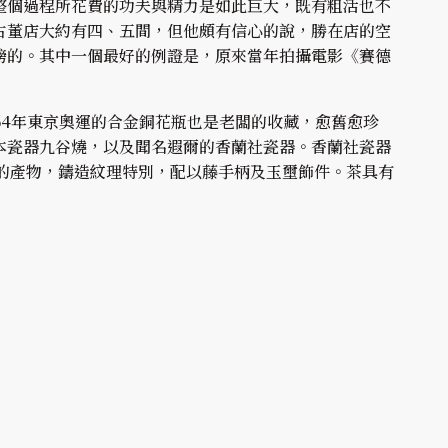
整個過程所花費的功夫與精力是如此巨大，既有粗活也不
古董店大約有四、五間，但他頗有信心的說，勝在店的空
榜的。其中一個最好的例證是，原來當年拍攝電影《賽德
64年東京奧運的合金銅花瓶也是老闆的收藏，愈舊愈珍
本瓷器九谷燒，以及聞名遐爾的香蘭社瓷器。香蘭社瓷器
的產物，鑄造紋理特別，配以藤手柄及玉壐飾件。茶具有