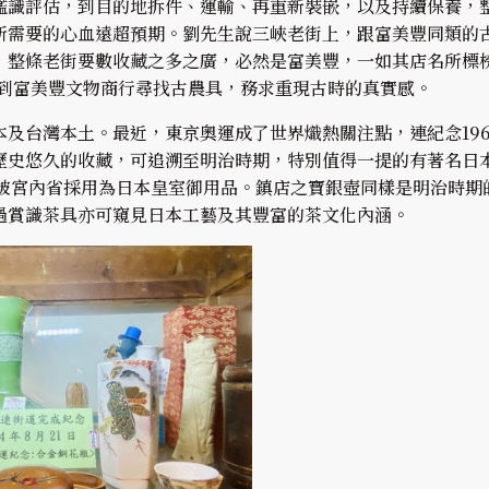
鑑識評估，到目的地拆件、運輸、再重新裝嵌，以及持續保養，
所需要的心血遠超預期。劉先生說三峽老街上，跟富美豐同類的
，整條老街要數收藏之多之廣，必然是富美豐，一如其店名所標
曾到富美豐文物商行尋找古農具，務求重現古時的真實感。
本及台灣本土。最近，東京奧運成了世界熾熱關注點，連紀念19
歷史悠久的收藏，可追溯至明治時期，特別值得一提的有著名日
就被宮內省採用為日本皇室御用品。鎮店之寶銀壺同樣是明治時期
過賞識茶具亦可窺見日本工藝及其豐富的茶文化內涵。