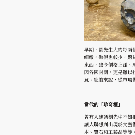
早期，劉先生大約每兩
細緻，做假也較少，選
東西，致令價格上漲、
因各國封關，更是難以
意。總的來說，從市場
當代的「珍奇櫃」
曾有人建議劉先生不如
讓人聯想到出現於文藝復興
本、寶石和工藝品等等。拉