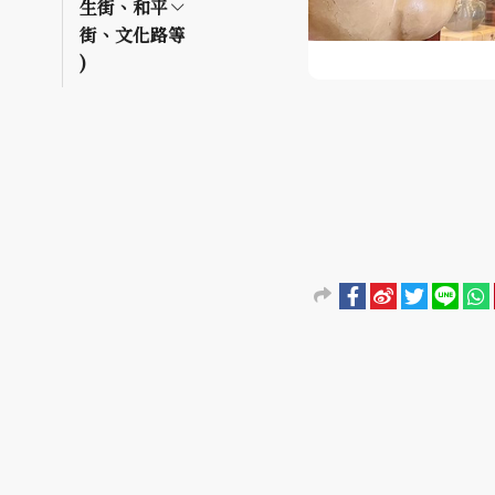
生街、和平
街、文化路等
)