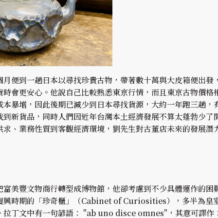
個月便到一趟日本以尋找珍貴古物，帶著數十萬與大皮箱便出發
貨時會更安心。他說自己比較熟悉東京行情，而且東京古物價格
成本暴增，因此後期已減少到日本尋找貨源，大約一年跑三趟，
找到新貨品，同時人們因近年台灣本土經濟發展不算太蓬勃少了
供求、業務性質到客觀經濟環境，劉先生對古董店未來的發展潛
把富美豐文物商行轉型成博物館，他卻考慮到不少具體運作的困
時期的「珍奇櫃」（Cabinet of Curiosities），
丁文中有一句諺語： "ab uno disce omnes"，其