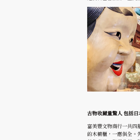
古物收藏量驚人 包括日
富美豐文物商行一共四
的木櫥櫃，一應俱全。