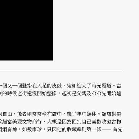
一個又一個懸掛在天花的皮鼓，宛如進入了時光隧道。富
業的時候老街還沒開始整修，起初是父親及弟弟先開始這
很自由，後者則常常坐在店中，幾乎年中無休。顧店對畢
承繼富美豐文物商行，大概是因為回到自己喜歡收藏古物
炯炯有神，如數家珍，只因他的收藏準則第一條—— 首先