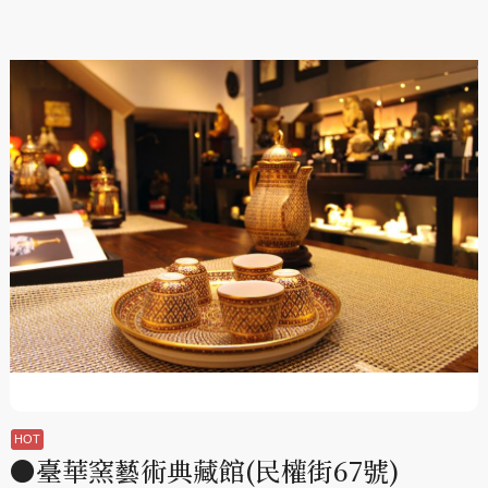
●臺華窯藝術典藏館(民權街67號)