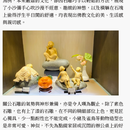
為例，本來嚴肅的文化，卻因石雕巧手以輕鬆的方法，展現
了小沙彌手心吹沙漫不經意、趣緻的神態，以及橫躺在石塊
上偷得浮生半日閒的舒適，均表現出佛教文化的美、生活感
與親切感。
關公石雕的氣勢與神形兼備，亦是令人嘆為觀止。除了素色
石雕，也有上了漆的石雕，在不同的精細部位上色，更見匠
心獨具，少一點耐性也不能完成。小豬及雀鳥等動物造型也
是非常可愛、神似，不失為點綴家居或沉悶的辦公桌上的好