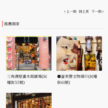
上一則
回上頁
下一則
推薦商家
三角湧壁畫木屐廣場(民
●富美豐文物商行(民權
權街55號)
街61號)