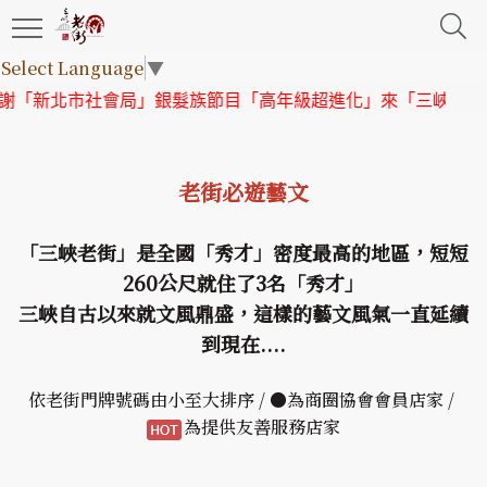
Select Language
▼
市社會局」銀髮族節目「高年級超進化」來「三峽老街」取景
【
老街必遊藝文
「三峽老街」是全國「秀才」密度最高的地區，短短
260公尺就住了3名「秀才」
三峽自古以來就文風鼎盛，這樣的藝文風氣一直延續
到現在....
依老街門牌號碼由小至大排序 / ●為商圈協會會員店家 /
為提供友善服務店家