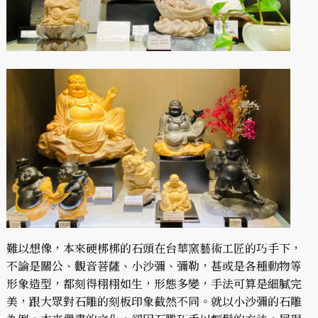
難以想像，本來硬梆梆的石頭在台華窯藝術工匠的巧手下，
不論是關公、觀音菩薩、小沙彌、彌勒，甚或是各種動物等
形象造型，都刻得栩栩如生，形態多變，手法可算是細膩完
美，跟大眾對石雕的刻板印象截然不同。就以小沙彌的石雕