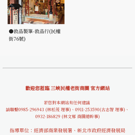
●敦品製筆-敦品行(民權
街76號)
歡迎您蒞臨 三峽民權老街商圈 官方網站
若您對本網站有任何建議
請聯繫0985-29694
3 (林松茂 理事)、0911-253590(古志智 理事)、
0932-18682
9 (林文郁 商圈總幹事)
指導單位：經濟部商業發展署、新北市政府經濟發展局