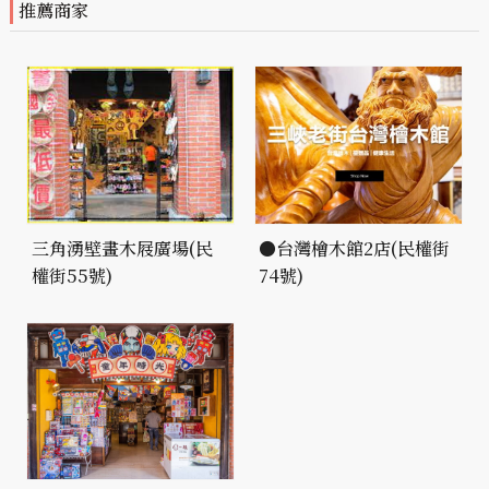
推薦商家
三角湧壁畫木屐廣場(民
●台灣檜木館2店(民權街
權街55號)
74號)