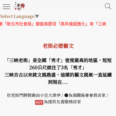
Select Language
▼
北市社會局」銀髮族節目「高年級超進化」來「三峽老街」取景
老街必遊藝文
「三峽老街」是全國「秀才」密度最高的地區，短短
260公尺就住了3名「秀才」
三峽自古以來就文風鼎盛，這樣的藝文風氣一直延續
到現在....
依老街門牌號碼由小至大排序 / ●為商圈協會會員店家 /
為提供友善服務店家