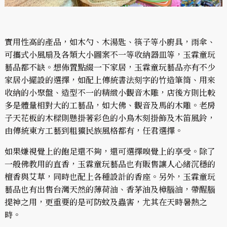
實用性高的產品，如木勺、木湯匙、筷子等小廚具，雨傘、
可攜式小風扇及各類大小圖案不一等收納器皿等，玉霖童玩
藝品都不缺。想佈置點綴一下家居，玉霖童玩藝品亦有不少
家居小擺設的選擇，如配上傳統書法刻字的竹造筆筒、用來
收納的小聚盤、造型不一的精緻小觀音木雕，店後方則比較
多是體量相對大的工藝品，如大佛、觀音及馬的木雕。老房
子天花板的木樑則懸掛著彩色的小鳥木刻掛飾及木笛風鈴，
由傳統東方工藝到粗獷民族風格都有，任君選擇。
如果嫌視覺上的飽足還不夠，還可選擇嗅覺上的享受。除了
一般佛教用的直香，玉霖童玩藝品也有販售讓人心緒沉穩的
檀香與艾草，同時也配上各種設計的香座。另外，玉霖童玩
藝品也有出售台灣天然的薄荷油、香茅油及樟腦油，帶醒腦
提神之用，更重要的是可防蚊及蟲害，尤其在天時暑熱之
時。