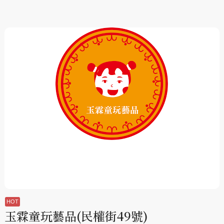
玉霖童玩藝品(民權街49號)