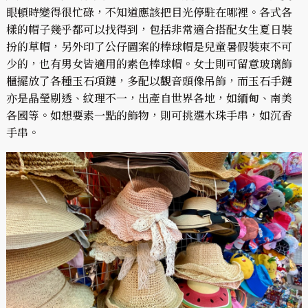
眼頓時變得很忙碌，不知道應該把目光停駐在哪裡。各式各
樣的帽子幾乎都可以找得到，包括非常適合搭配女生夏日裝
扮的草帽，另外印了公仔圖案的棒球帽是兒童暑假裝束不可
少的，也有男女皆適用的素色棒球帽。女士則可留意玻璃飾
櫃擺放了各種玉石項鏈，多配以觀音頭像吊飾，而玉石手鏈
亦是晶瑩剔透、紋理不一，出產自世界各地，如緬甸、南美
各國等。如想要素一點的飾物，則可挑選木珠手串，如沉香
手串。