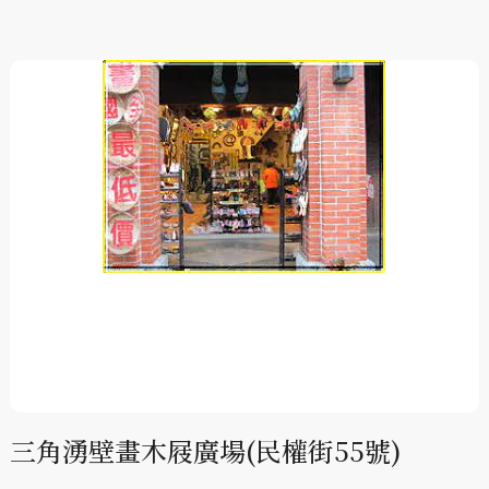
三角湧壁畫木屐廣場(民權街55號)