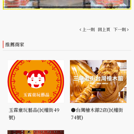
上一則
回上頁
下一則
推薦商家
玉霖童玩藝品(民權街49
●台灣檜木館2店(民權街
號)
74號)