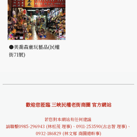
●美喬森童玩藝品(民權
街71號)
歡迎您蒞臨 三峽民權老街商圈 官方網站
若您對本網站有任何建議
請聯繫0985-29694
3 (林松茂 理事)、0911-253590(古志智 理事)、
0932-18682
9 (林文郁 商圈總幹事)