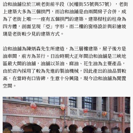
洽和油舖位於三峽老街前半段（民權街55號與57號），老街
上建築大多為三個拱門，而洽和油鋪是由兩間房子合併，成
為了老街上唯一一座有五個拱門的建築。建築樑柱的柱身為
四方體，剖面呈現「亞」字形。而二樓的窗格設計與彩繪玻
璃是老街較少見的建築方式。
洽和油舖為陳炳森先生所建造，為三層樓建築，屋子後方是
油車間，前方為茶行。日治時期大正年間洽和油舖是三峽地
區最大間的油舖，油舖以茶油、麻油、花生油為主要產品，
由於店內採用了較為先進的製油機械，因此產出的油品質較
高，在當時有口皆碑，生意十分興隆，現今洽和油舖為閒置
空間。