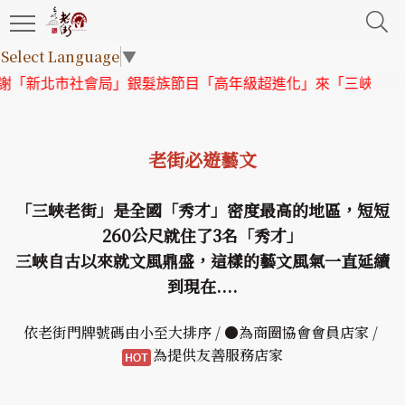
Select Language
▼
新北市社會局」銀髮族節目「高年級超進化」來「三峽老街」取
老街必遊藝文
「三峽老街」是全國「秀才」密度最高的地區，短短
260公尺就住了3名「秀才」
三峽自古以來就文風鼎盛，這樣的藝文風氣一直延續
到現在....
依老街門牌號碼由小至大排序 / ●為商圈協會會員店家 /
為提供友善服務店家