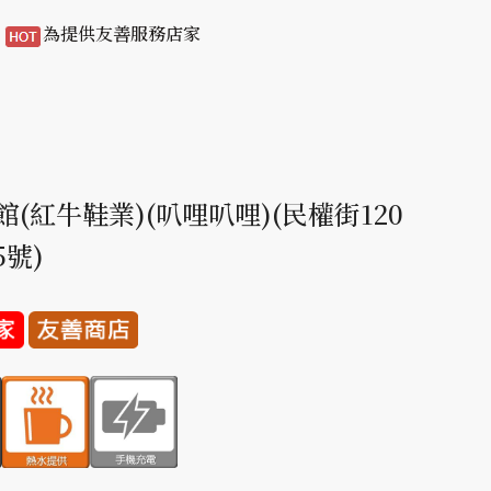
/
為提供友善服務店家
(紅牛鞋業)(叭哩叭哩)(民權街120
25號)