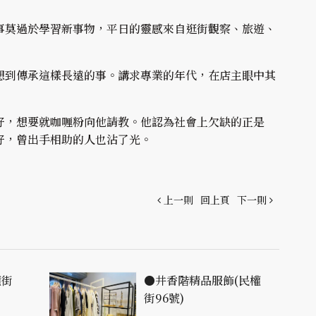
事莫過於學習新事物，平日的靈感來自逛街觀察、旅遊、
想到傳承這樣長遠的事。講求專業的年代，在店主眼中其
好，想要就咖喱粉向他請教。他認為社會上欠缺的正是
好，曾出手相助的人也沾了光。
上一則
回上頁
下一則
權街
●井香階精品服飾(民權
街96號)