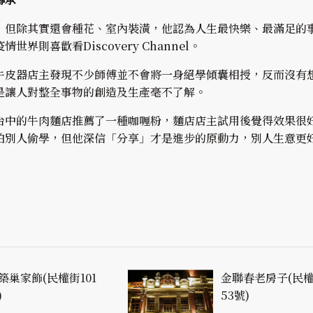
，但除其實還會種花、室內裝潢，他認為人生最快樂、最滿足的
界則喜歡看Discovery Channel。
牛皮器店主發現不少師傅並不會將一身絕學傾囊相授，反而沒有
是讓人對整全事物的創造及生產毫不了解。
台中的牛肉麵店推薦了一種咖喱粉，麵店店主試用後覺得效果很
怕別人偷學，但他深信「分享」才是進步的原動力，別人生意更
築巢家飾(民權街101
金聯春老房子(民
)
53號)