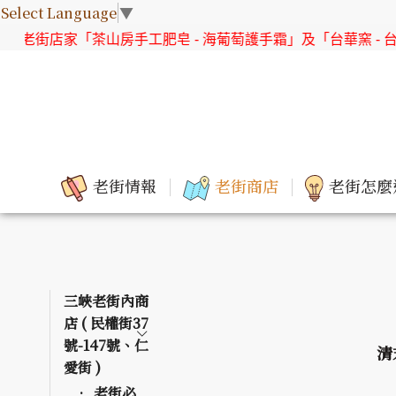
Select Language
▼
家「茶山房手工肥皂 - 海葡萄護手霜」及「台華窯 - 台灣原生花
老街情報
老街商店
老街怎麼
三峽老街內商
店 ( 民權街37
號-147號、仁
清
愛街 )
老街必