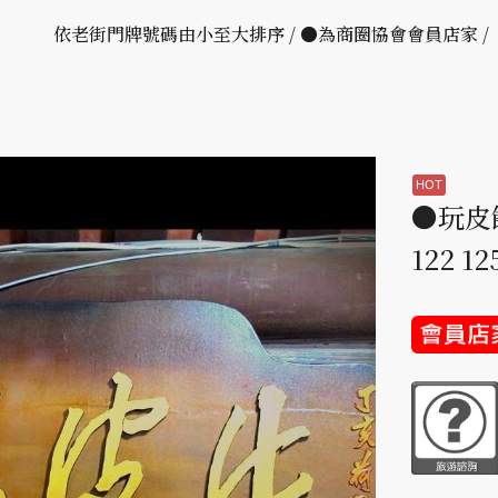
依老街門牌號碼由小至大排序 / ●為商圈協會會員店家 
●玩皮館
122 1