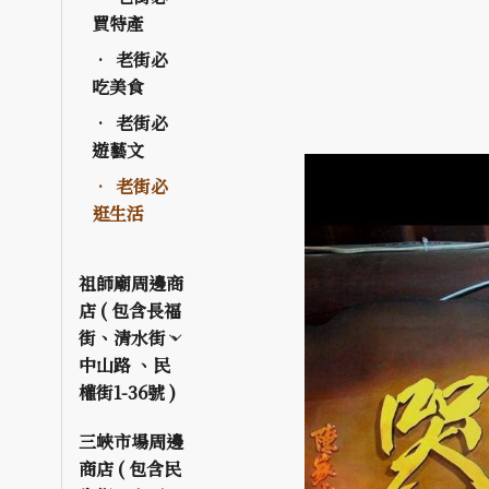
買特產
老街必
吃美食
老街必
遊藝文
老街必
逛生活
祖師廟周邊商
店 ( 包含長福
街、清水街、
中山路 、民
權街1-36號 )
三峽市場周邊
商店 ( 包含民