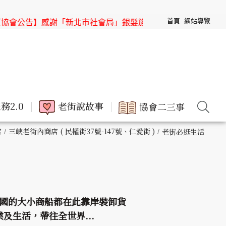
首頁
網站導覽
感謝「新北市社會局」銀髮族節目「高年級超進化」來「三峽老
務2.0
老街說故事
協會二三事
店
三峽老街內商店 ( 民權街37號-147號、仁愛街 )
老街必逛生活
國的大小商船都在此靠岸裝卸貨
生活，帶往全世界...