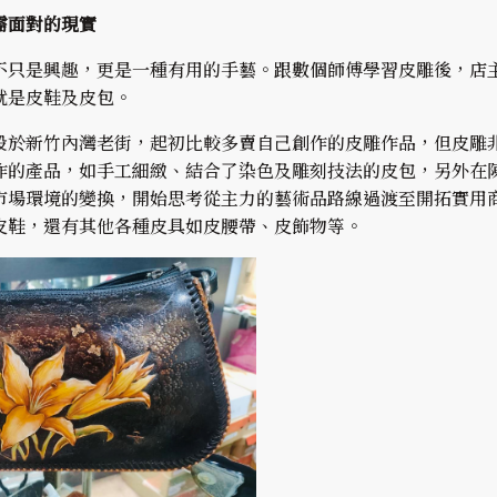
需面對的現實
不只是興趣，更是一種有用的手藝。跟數個師傅學習皮雕後，店
就是皮鞋及皮包。
設於新竹內灣老街，起初比較多賣自己創作的皮雕作品，但皮雕
作的產品，如手工細緻、結合了染色及雕刻技法的皮包，另外在
市場環境的變換，開始思考從主力的藝術品路線過渡至開拓實用
皮鞋，還有其他各種皮具如皮腰帶、皮飾物等。