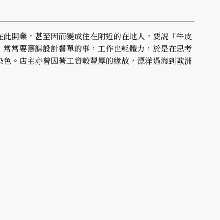
在此開業，甚至因而變成住在附近的在地人。要說「牛皮
，常常要籌謀設計餐單的事，工作也耗體力，於是在思考
染色。店主亦曾因著工資較豐厚的緣故，漂洋過海到歐洲