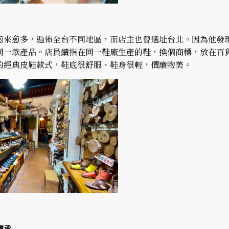
愈來愈多，遍佈全台不同地區，而店主也曾選址台北。因為他發
同一款產品。店員續指在同一鞋廠生產的鞋，換個商標，放在百
的經典皮鞋款式，鞋底很舒服、鞋身很輕，價廉物美。
傳承