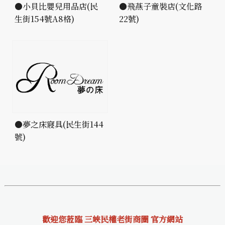
●小貝比嬰兒用品店(民
●飛燕子童裝店(文化路
生街154號A8格)
22號)
●夢之床寢具(民生街144
號)
歡迎您蒞臨 三峽民權老街商圈 官方網站