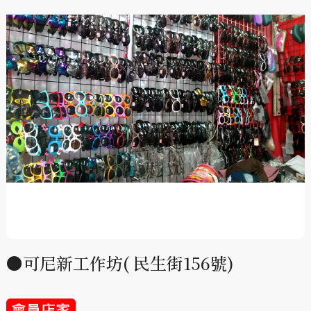
●可尼新工作坊( 民生街156號)