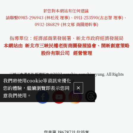
若您對本網站有任何建議
請聯繫0985-29694
3 (林松茂 理事)、0911-253590(古志智 理事)、
0932-18682
9 (林文郁 商圈總幹事)
指導單位：經濟部商業發展署、新北市政府經濟發展局
本網站由 新北市三峽民權老街商圈發展協會、開新創意策略
股份有限公司
經營管理
三峽三角湧老街 版權所有＠2022 sanshia_sanchiaoyung. All Rights
我們將使用cookie等資訊來優化
Reserved.
您的體驗，繼續瀏覽即表示您同
意我們使用。
您是第
18678731
位訪客