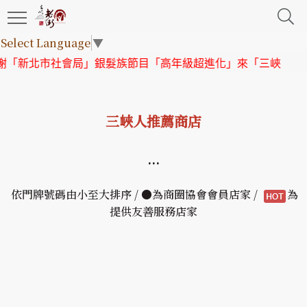
Select Language
▼
市社會局」銀髮族節目「高年級超進化」來「三峽老街」取景
三峽人推薦商店
...
依門牌號碼由小至大排序 / ●為商圈協會會員店家 /
為
提供友善服務店家