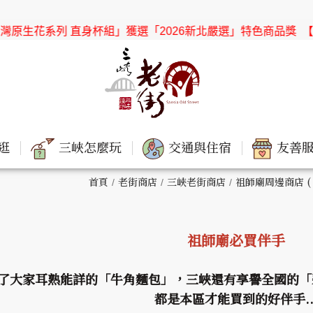
直身杯組」獲選「2026新北嚴選」特色商品獎
【協會公告】感謝
逛
三峽怎麼玩
交通與住宿
友善服
首頁
老街商店
三峽老街商店
祖師廟周邊商店 (
祖師廟必買伴手
了大家耳熟能詳的「牛角麵包」，三峽還有享譽全國的「碧
都是本區才能買到的好伴手..