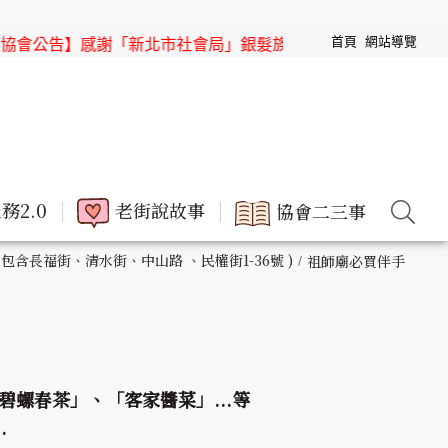
首頁
網站導覽
「新北市社會局」銀髮族節目「高年級超進化」來「三峽老街」
務2.0
老街說故事
協會二三事
 包含長福街、清水街、中山路 、民權街1-36號 )
祖師廟必買伴手
螺春茶」、「客家醬菜」...等
.