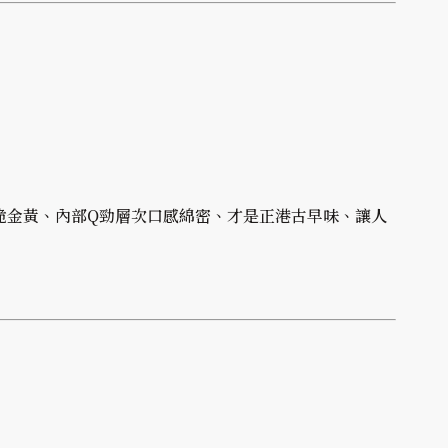
脆金黃、內部Q勁層次口感綿密、才是正港古早味、讓人