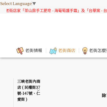
Select Language
▼
山房手工肥皂 - 海葡萄護手霜」及「台華窯 - 台灣原生花系列 
老街情報
老街商店
老街怎麼
三峽老街內商
店 ( 民權街37
號-147號、仁
除
愛街 )