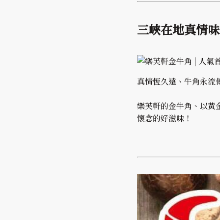
三峽在地真情味
真情恆久遠、牛角永流
樂芙軒的金牛角、以黃
懷念的好滋味！