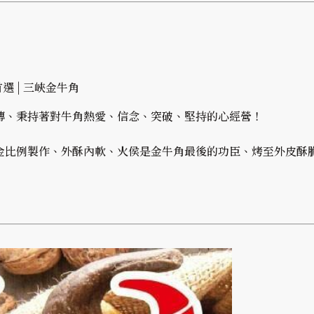
傳、秉持著對牛角熱愛、信念、突破、堅持的心經營！
金比例製作、外酥內軟、火侯是金牛角最後的功臣、烤至外皮酥