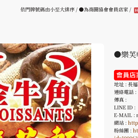
依門牌號碼由小至大排序 / ●為商圈協會會員店家 /
●樂芙
地址 : 長
連絡電話 : 0
傳真 :
LINE ID :
E-MAIL :
網站 :
htt
粉絲團 :
ht