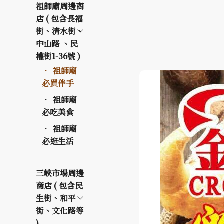
祖師廟周邊商
店 ( 包含長福
街、清水街、
中山路 、民
權街1-36號 )
祖師廟
必買伴手
祖師廟
必吃美食
祖師廟
必逛生活
三峽市場周邊
商店 ( 包含民
生街、和平
街、文化路等
)