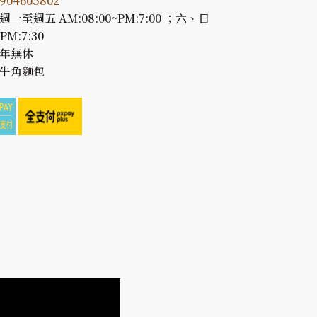
3904605802
週一至週五 AM:08:00~PM:7:00 ；六、日
PM:7:30
全年無休
 牛角麵包