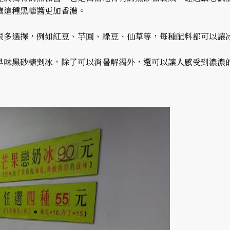
讓這種黑糖醬更加香濃。
很多選擇，例如紅豆、芋圓、綠豆、仙草等，每種配料都可以讓
早味黑砂糖剉冰，除了可以消暑解渴外，還可以讓人感受到濃濃