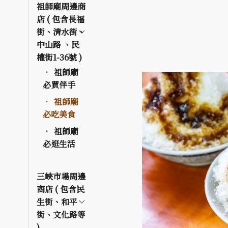
祖師廟周邊商
店 ( 包含長福
街、清水街、
中山路 、民
權街1-36號 )
祖師廟
必買伴手
祖師廟
必吃美食
祖師廟
必逛生活
三峽市場周邊
商店 ( 包含民
生街、和平
街、文化路等
)