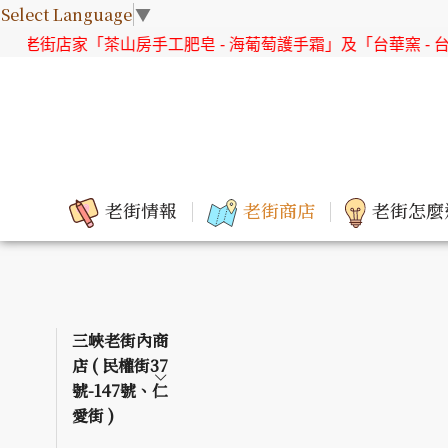
Select Language
▼
家「茶山房手工肥皂 - 海葡萄護手霜」及「台華窯 - 台灣原生花
老街情報
老街商店
老街怎麼
三峽老街內商
店 ( 民權街37
號-147號、仁
愛街 )