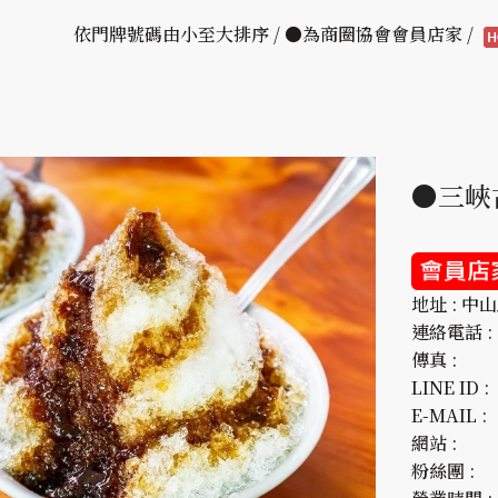
依門牌號碼由小至大排序 / ●為商圈協會會員店家 /
●三峽
地址 : 中
連絡電話 : 0
傳真 :
LINE ID :
E-MAIL :
網站 :
粉絲團 :