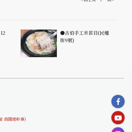
12
●古伯手工米苔目(民權
街9號)
文郁 商圈總幹事)