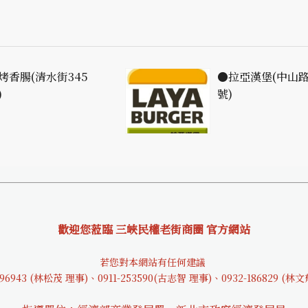
烤香腸(清水街345
●拉亞漢堡(中山路
)
號)
歡迎您蒞臨 三峽民權老街商圈 官方網站
若您對本網站有任何建議
9694
3 (林松茂 理事)、0911-253590(古志智 理事)、0932-18682
9 (林