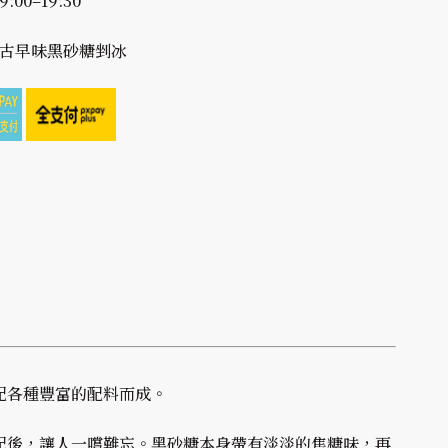
9:00–19:30
: 古早味黑砂糖剉冰
配各種豐富的配料而成。
配後，讓人一嚐難忘。黑砂糖本身帶有淡淡的焦糖味，再