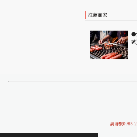
推薦商家
●
號
請聯繫0985-2