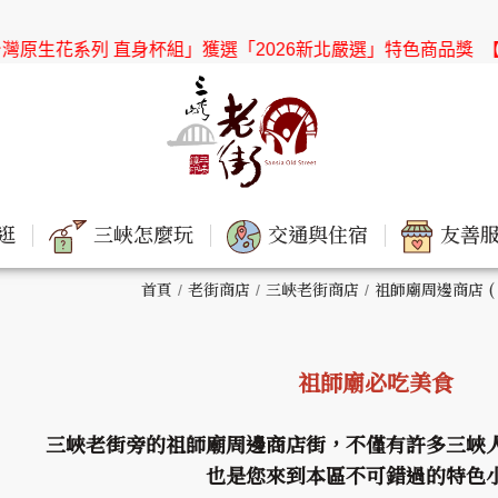
系列 直身杯組」獲選「2026新北嚴選」特色商品獎
【協會公告】
逛
三峽怎麼玩
交通與住宿
友善服
首頁
老街商店
三峽老街商店
祖師廟周邊商店 (
祖師廟必吃美食
三峽老街旁的祖師廟周邊商店街，不僅有許多三峽
也是您來到本區不可錯過的特色小吃