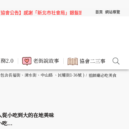
首頁
網站導覽
感謝「新北市社會局」銀髮族節目「高年級超進化」來「三峽老
務2.0
老街說故事
協會二三事
 包含長福街、清水街、中山路 、民權街1-36號 )
祖師廟必吃美食
人從小吃到大的在地美味
...