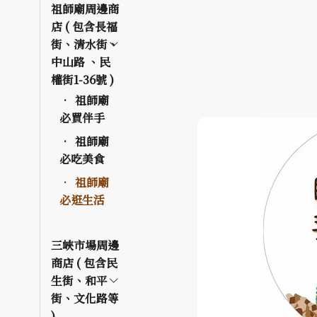
祖師廟周邊商
店 ( 包含長福
街、清水街、
中山路 、民
權街1-36號 )
祖師廟
必買伴手
祖師廟
必吃美食
祖師廟
必逛生活
三峽市場周邊
商店 ( 包含民
生街、和平
街、文化路等
)