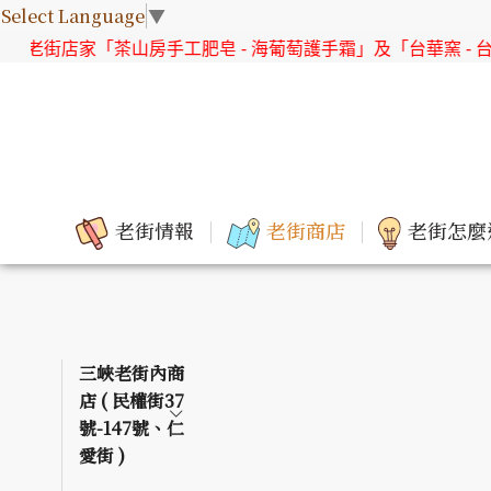
Select Language
▼
茶山房手工肥皂 - 海葡萄護手霜」及「台華窯 - 台灣原生花系列
老街情報
老街商店
老街怎麼
三峽老街內商
店 ( 民權街37
號-147號、仁
愛街 )