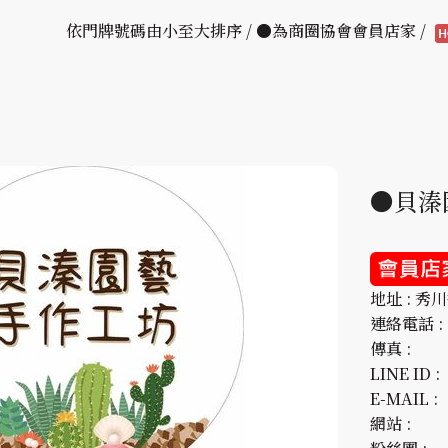
依門牌號碼由小至大排序 / ●為商圈協會會員店家 /
●貝溱
地址 : 秀
連絡電話 : 0
傳真 :
LINE ID :
E-MAIL :
網站 :