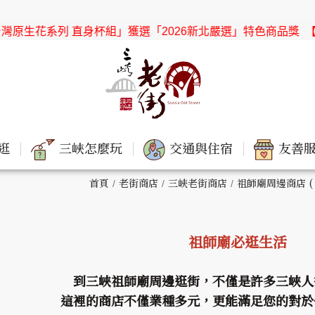
 直身杯組」獲選「2026新北嚴選」特色商品獎
【協會公告】感謝
逛
三峽怎麼玩
交通與住宿
友善服
首頁
老街商店
三峽老街商店
祖師廟周邊商店 (
祖師廟必逛生活
到三峽祖師廟周邊逛街，不僅是許多三峽人
這裡的商店不僅業種多元，更能滿足您的對於便