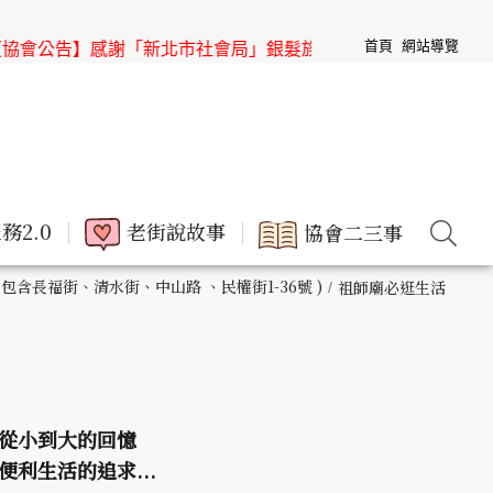
首頁
網站導覽
「新北市社會局」銀髮族節目「高年級超進化」來「三峽老街」
務2.0
老街說故事
協會二三事
 包含長福街、清水街、中山路 、民權街1-36號 )
祖師廟必逛生活
從小到大的回憶
利生活的追求...