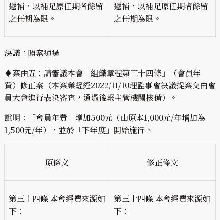
遞補，以補足原任期者餘留
遞補，以補足原任期者餘留
之任期為限。
之任期為限。
決議：照案通過
♦案由五：請審議本會「組織章程第三十四條」（會員年
費）修正案（本案業經經2022/11/10理監事會決議提案交由會
員大會進行表決審查，通過後報主管機關核備）。
說明：「會員年費」增加500元（由原本1,000元/年增加為
1,500元/年），並於「下年度」開始施行。
原條文
修正條文
第三十四條 本會經費來源如
第三十四條 本會經費來源如
下：
下：