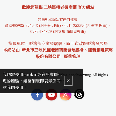
歡迎您蒞臨 三峽民權老街商圈 官方網站
若您對本網站有任何建議
請聯繫0985-29694
3 (林松茂 理事)、0911-253590(古志智 理事)、
0932-18682
9 (林文郁 商圈總幹事)
指導單位：經濟部商業發展署、新北市政府經濟發展局
本網站由 新北市三峽民權老街商圈發展協會、開新創意策略
股份有限公司
經營管理
我們將使用cookie等資訊來優化
三峽三角湧老街 版權所有＠2022 sanshia_sanchiaoyung. All Rights
您的體驗，繼續瀏覽即表示您同
Reserved.
意我們使用。