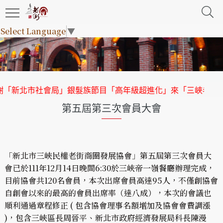
Select Language
▼
新北市社會局」銀髮族節目「高年級超進化」來「三峽老街」取
第五屆第三次會員大會
「新北市三峽民權老街商圈發展協會」第五屆第三次會員大
會已於111年12月14日晚間6:30於三峽帝一嶺餐廳辦理完成，
目前協會共120名會員，本次出席會員高達95人，不僅創協會
自創會以來的最高的會員出席率（達八成），本次的會議也
順利通過章程修正 ( 包含協會理事名額增加及協會會費調漲
)，包含三峽區長周晉平、新北市政府經濟發展局科長陳漫