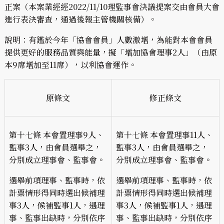
正案（本案業經經2022/11/10理監事會決議提案交由會員大會
進行表決審查，通過後報主管機關核備）。
說明：有鑑於今年「協會會員」人數激增，為能對本會會員
提供更好的服務品質與能量，擬「增加協會理事2人」（由原
本9席增加至11席），以利協會運作。
原條文
修正條文
第十七條 本會置理事9人、
第十七條 本會置理事11人、
監事3人，由會員選舉之，
監事3人，由會員選舉之，
分別成立理事會、監事會。
分別成立理事會、監事會。
選舉前項理事、監事時，依
選舉前項理事、監事時，依
計票情形得同時選出候補理
計票情形得同時選出候補理
事3人，候補監事1人，遇理
事3人，候補監事1人，遇理
事、監事出缺時，分別依序
事、監事出缺時，分別依序