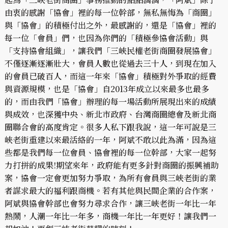
由衷的感謝「協會」裡的每一位幹部，無私無悔為「商圈」
與「協會」的積極付出之外，最感謝的，還是「協會」裡的
每一位「會員」們，也因為你們的「積極參協會活動」與
「支持協會組織」，讓我們「三峽民權老街商圈發展協會」
不僅逐漸逐漸壯大，會員人數也從過去三十人，到現在加入
的會員已破百人，而這一年來「協會」積極對外爭取的經費
與資源規模，也是「協會」自2013年成立以來最多也最多
的，而由我們「協會」辦理的每一場活動所展現出來的成績
與成效，也深獲中央、新北市政府、台灣商圈總會及新北商
圈聯合會的高度肯定。很多人私下跟我說，這一年可說是三
峽老街重建以來最活絡的一年，阿斌不敢以此為滿，因為這
些都是我們每一位會員、協會裡的每一位幹部，大家一起努
力打拼的成果!期望來年，政府能有更多針對商圈的振興補助
案，協會一定會更加努力爭取，為所有會員與三峽老街的業
者謀求最大的福利跟商機。若有其他與民間企業的合作案，
阿斌與協會幹部也會努力尋求合作，讓三峽老街一年比一年
熱鬧，人潮一年比一年多，商機一年比一年更好！讓我們一