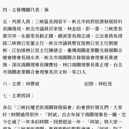
四、主管機關代表：無
五、列席人員：三峽區長周晉平、新北市政府經濟發展局科
長陳漫瑄、新北市議員呂家愷、林金結、彭一書、三峽里長
黃宗祥、永館里長蘇正國、礁溪里長周志鴻、立法委員吳琪
銘三峽辦公室董主任、新北市議員廖宜琨辦公室主任劉德
彬、江怡臻辦公室主任陳建志、臺灣商圈產業觀光發展聯合
總會總會長周水美、新北市商圈聯合發展協會理事長黃建
強、深坑商圈理事長陳寶桂、林口商圈理事長黃正理、台北
市商圈產業聯合會理事長洪文和…等23人
六、主席：林豐斌 紀錄：林松茂
七、主席致詞：
各位「三峽民權老街商圈發展協會」的會員好朋友們，大家
好 ! 時間過得很快，「阿斌」自去年接下商圈理事長一職，至
今也過了一年多的時間，回想起這一年，「阿斌」與大家一
起為「三峽老街商圈」事務推動的點點滴滴，「阿斌」除了