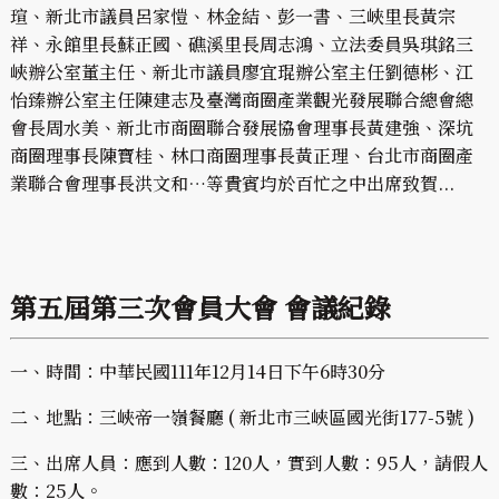
瑄、新北市議員呂家愷、林金結、彭一書、三峽里長黃宗
祥、永館里長蘇正國、礁溪里長周志鴻、立法委員吳琪銘三
峽辦公室董主任、新北市議員廖宜琨辦公室主任劉德彬、江
怡臻辦公室主任陳建志及臺灣商圈產業觀光發展聯合總會總
會長周水美、新北市商圈聯合發展協會理事長黃建強、深坑
商圈理事長陳寶桂、林口商圈理事長黃正理、台北市商圈產
業聯合會理事長洪文和…等貴賓均於百忙之中出席致賀...
第五屆第三次會員大會 會議紀錄
一、時間：中華民國111年12月14日下午6時30分
二、地點：三峽帝一嶺餐廳 ( 新北市三峽區國光街177-5號 )
三、出席人員：應到人數：120人，實到人數：95人，請假人
數：25人。