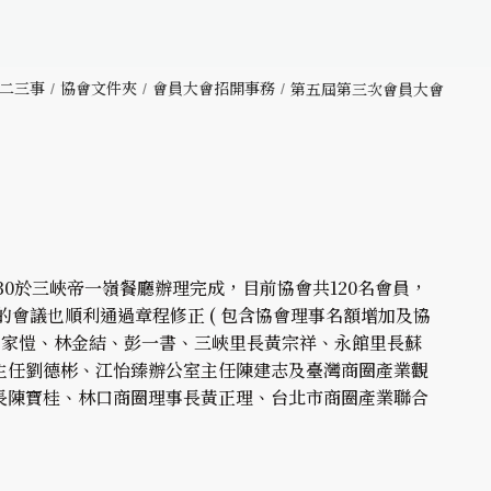
二三事
協會文件夾
會員大會招開事務
第五屆第三次會員大會
:30於三峽帝一嶺餐廳辦理完成，目前協會共120名會員，
會議也順利通過章程修正 ( 包含協會理事名額增加及協
呂家愷、林金結、彭一書、三峽里長黃宗祥、永館里長蘇
主任劉德彬、江怡臻辦公室主任陳建志及臺灣商圈產業觀
長陳寶桂、林口商圈理事長黃正理、台北市商圈產業聯合