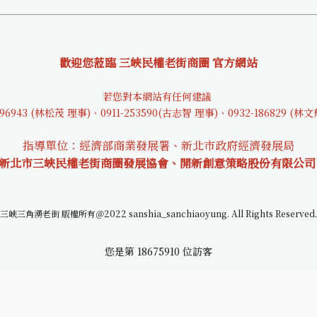
歡迎您蒞臨 三峽民權老街商圈 官方網站
若您對本網站有任何建議
9694
3 (林松茂 理事)、0911-253590(古志智 理事)、0932-18682
9 (林
指導單位：經濟部商業發展署、新北市政府經濟發展局
 新北市三峽民權老街商圈發展協會、開新創意策略股份有限公司
三峽三角湧老街 版權所有＠2022 sanshia_sanchiaoyung. All Rights Reserved.
您是第
18675910
位訪客