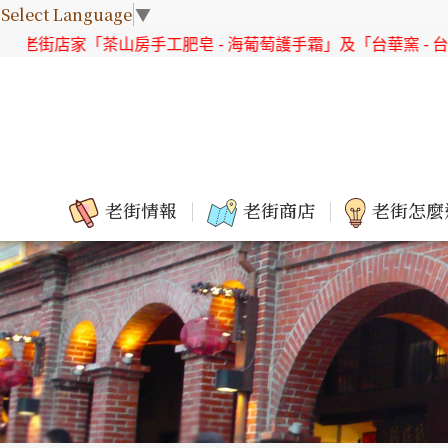
Select Language
▼
老街店家「茶山房手工肥皂 - 海葡萄護手霜」及「台華窯 - 台灣
老街情報
老街商店
老街怎麼