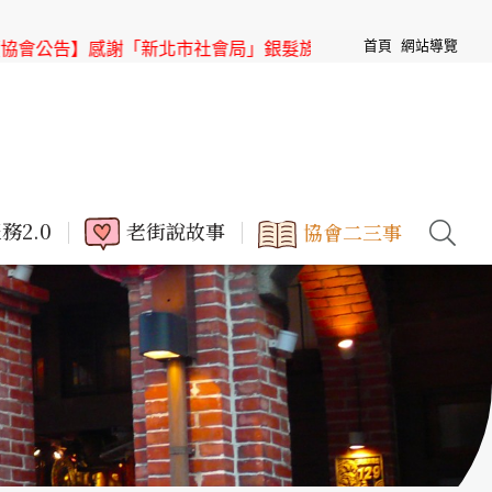
首頁
網站導覽
公告】感謝「新北市社會局」銀髮族節目「高年級超進化」來「
務2.0
老街說故事
協會二三事