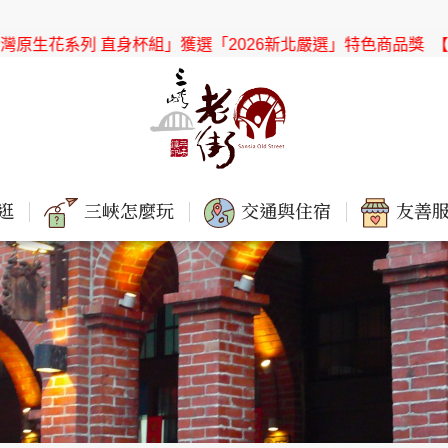
原生花系列 直身杯組」獲選「2026新北嚴選」特色商品獎
【協會
逛
三峽怎麼玩
交通與住宿
友善服