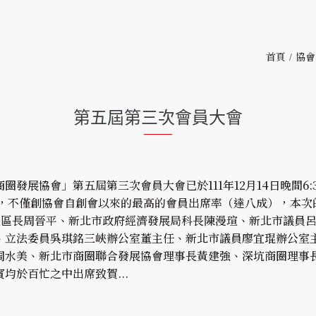
首頁
協會
第五屆第三次會員大會
圈發展協會」第五屆第三次會員大會已於111年12月14日晚間6
，不僅創協會自創會以來的最高的會員出席率（達八成），本次的
三峽區長周晉平、新北市政府經濟發展局科長陳漫瑄、新北市議員
、立法委員吳琪銘三峽辦公室董主任、新北市議員廖宜琨辦公室
周水美、新北市商圈聯合發展協會理事長黃建強、深坑商圈理事
均於百忙之中出席致賀...