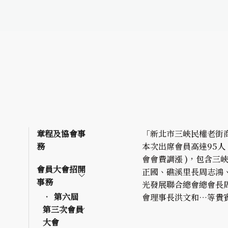
章程及協會事
「新北市三峽民權老街商
務
本次出席會員高達95人
會會費調漲 )，包含
會員大會招開
正國、礁溪里長周志鴻
事務
光發展聯合總會總會長
第六屆
會理事長洪文和…等貴賓
第三次會員
大會