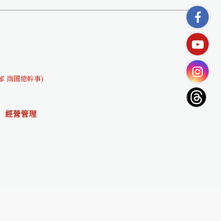
文郁 商圈總幹事)
經營管理