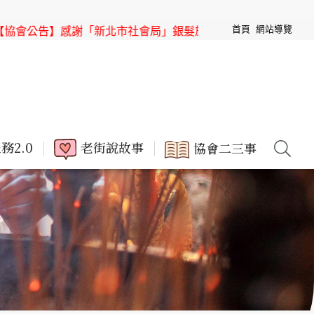
首頁
網站導覽
新北市社會局」銀髮族節目「高年級超進化」來「三峽老街」取
務2.0
老街說故事
協會二三事