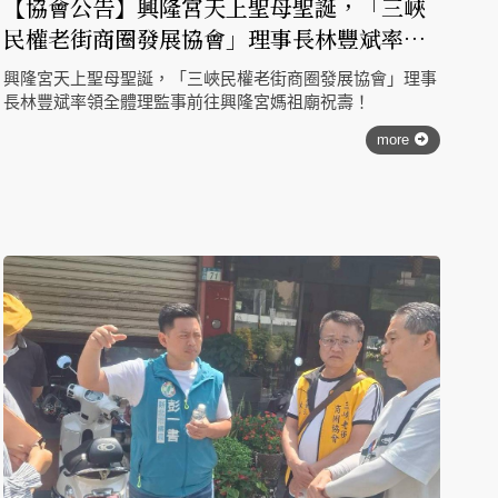
【協會公告】興隆宮天上聖母聖誕，「三峽
民權老街商圈發展協會」理事長林豐斌率領
全體理監事前往興隆宮媽祖廟祝壽！
興隆宮天上聖母聖誕，「三峽民權老街商圈發展協會」理事
長林豐斌率領全體理監事前往興隆宮媽祖廟祝壽！
more