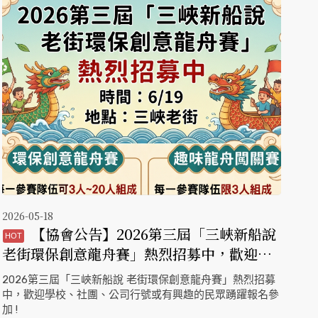
2026-05-18
【協會公告】2026第三屆「三峽新船說
老街環保創意龍舟賽」熱烈招募中，歡迎學
校、社團、公司行號或有興趣的民眾踴躍報
2026第三屆「三峽新船說 老街環保創意龍舟賽」熱烈招募
名參加 !
中，歡迎學校、社團、公司行號或有興趣的民眾踴躍報名參
加 !