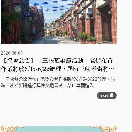
2026-06-03
【協會公告】「三峽藍染節活動」老街布置
作業將於6/15-6/22辦理，屆時三峽老街將進
行彈性交通管制，禁止車輛進入
「三峽藍染節活動」老街布置作業將於6/15-6/22辦理，屆
時三峽老街將進行彈性交通管制，禁止車輛進入
more