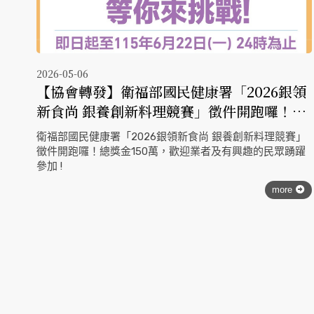
2026-05-06
【協會轉發】衛福部國民健康署「2026銀領
新食尚 銀養創新料理競賽」徵件開跑囉！總
獎金150萬，歡迎業者及有興趣的民眾踴躍參
衛福部國民健康署「2026銀領新食尚 銀養創新料理競賽」
加 !
徵件開跑囉！總獎金150萬，歡迎業者及有興趣的民眾踴躍
參加 !
more