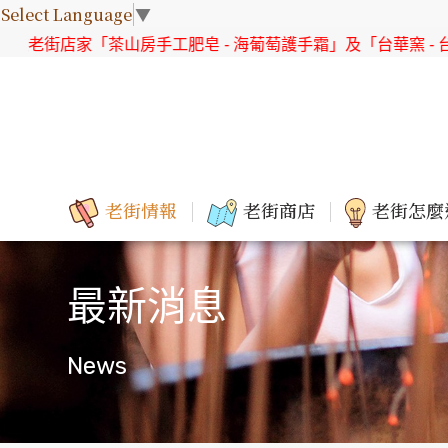
Select Language
▼
山房手工肥皂 - 海葡萄護手霜」及「台華窯 - 台灣原生花系列 直
老街情報
老街商店
老街怎麼
最新消息
News