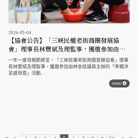
2026-05-04
【協會公告】「三峽民權老街商圈發展協
會」理事長林豐斌及理監事，獲邀參加由林
金結議員主辦的「孝親沐足感母恩」活動
一年一度母親節將至，「三峽民權老街商圈發展協會」理事
長林豐斌及理監事，獲邀參加由林金結議員主辦的「孝親沐
足感母恩」活動
more
特別感謝 三峽老街商圈 戴記茶坊、台灣檜木館、藏香藝閣
新創坊、三峽金牛角...等贊助活動獎品