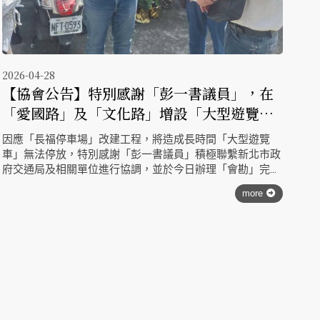
2026-04-28
【協會公告】特別感謝「彭一書議員」，在
「愛國路」及「文化路」增設「大型遊覽車
停車處」，並於今日協同「交通局」及相關
因應「長福停車場」改建工程，將造成長時間「大型遊覽
單位完成會勘 !
車」無法停放，特別感謝「彭一書議員」積極聯繫新北市政
府交通局及相關單位進行協調，並於今日辦理「會勘」完
成，未來將在老街周邊「愛國路」及「文化路」增設大型遊
more
覽車上下車及停車處，減輕因長福停車場施工，對三峽老街
周遭店家商機造成的衝擊。