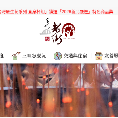
身杯組」獲選「2026新北嚴選」特色商品獎
【協會公告】感謝「
逛
三峽怎麼玩
交通與住宿
友善服