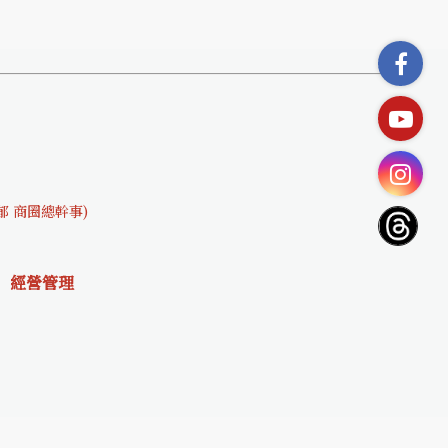
文郁 商圈總幹事)
經營管理