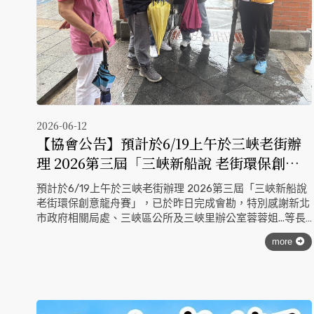
2026-06-12
【協會公告】預計於6/19上午於三峽老街辦
理 2026第三屆「三峽新船說 老街環保創意
龍舟賽」，已於昨日完成會勘，特別感謝新
預計於6/19上午於三峽老街辦理 2026第三屆「三峽新船說
北市政府相關局處、三峽區公所及三峽里辦
老街環保創意龍舟賽」，已於昨日完成會勘，特別感謝新北
公室蓉蓉姐...等長官出席指導 !
市政府相關局處、三峽區公所及三峽里辦公室蓉蓉姐...等長
官出席指導 !
more