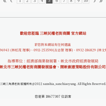
1
2
3
4
5
6
7
8
9
10
歡迎您蒞臨 三峽民權老街商圈 官方網站
若您對本網站有任何建議
9694
3 (林松茂 理事)、0911-253590(古志智 理事)、0932-18682
9 (林
指導單位：經濟部商業發展署、新北市政府經濟發展局
 新北市三峽民權老街商圈發展協會、開新創意策略股份有限公司
三峽三角湧老街 版權所有＠2022 sanshia_sanchiaoyung. All Rights Reserved.
您是第
18677307
位訪客