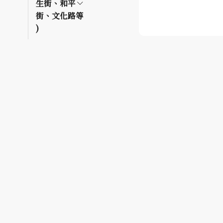
生街、和平
街、文化路等
)