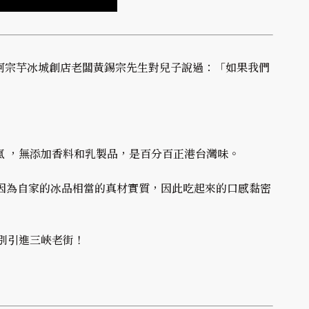
阿宗芋冰城創店老闆黃錫宗先生對兒子說過：「如果我們
 ，無添加香料和乳製品，是百分百正港台灣味。
因為自家的冰品相當的真材實質，因此吃起來的口感黏密
別引進三峽老街！