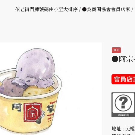
依老街門牌號碼由小至大排序 / ●為商圈協會會員店家 
●阿宗
地址 : 民權