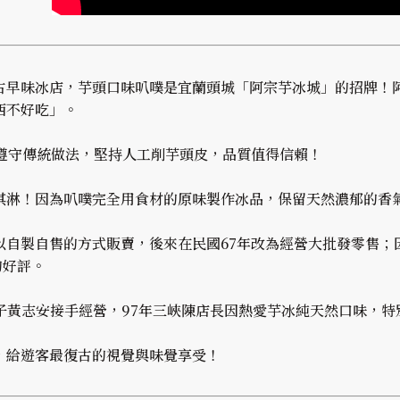
古早味冰店，芋頭口味叭噗是宜蘭頭城「阿宗芋冰城」的招牌！
西不好吃」。
」遵守傳統做法，堅持人工削芋頭皮，品質值得信賴！
淇淋！因為叭噗完全用食材的原味製作冰品，保留天然濃郁的香氣
以自製自售的方式販賣，後來在民國67年改為經營大批發零售；
的好評。
三子黃志安接手經營，97年三峽陳店長因熱愛芋冰純天然口味，特
，給遊客最復古的視覺與味覺享受！