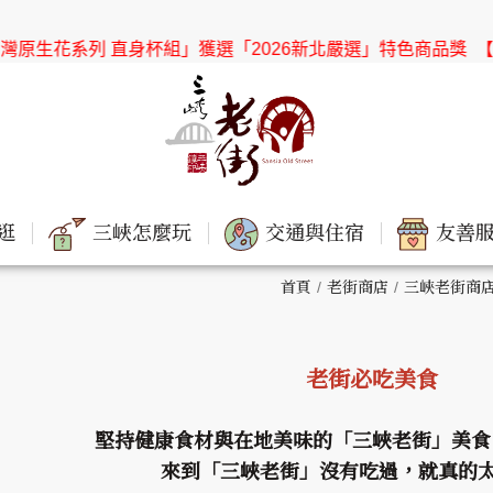
 直身杯組」獲選「2026新北嚴選」特色商品獎
【協會公告】感
逛
三峽怎麼玩
交通與住宿
友善服
首頁
老街商店
三峽老街商
老街必吃美食
堅持健康食材與在地美味的「三峽老街」美食
來到「三峽老街」沒有吃過，就真的太可