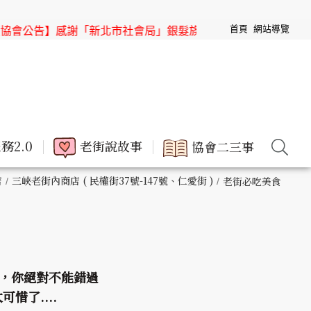
首頁
網站導覽
謝「新北市社會局」銀髮族節目「高年級超進化」來「三峽老街
務2.0
老街說故事
協會二三事
店
三峽老街內商店 ( 民權街37號-147號、仁愛街 )
老街必吃美食
，你絕對不能錯過
惜了....