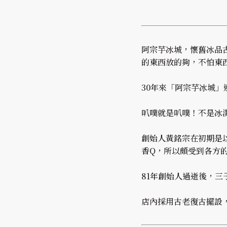
阿宗芋冰城，懷舊冰品
的東西放的夠，不怕東
30年來「阿宗芋冰城
叭噗就是叭噗！不是冰
創始人黃銘宗在初期是
香Q，所以頗受到各方
81年創始人過逝後，
店內採用古老復古擺設