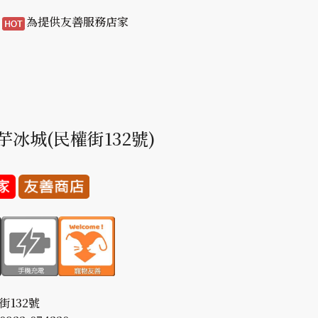
/
為提供友善服務店家
芋冰城(民權街132號)
街132號