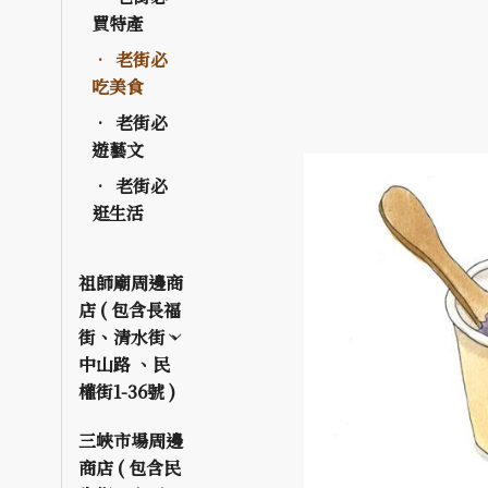
買特產
老街必
吃美食
老街必
遊藝文
老街必
逛生活
祖師廟周邊商
店 ( 包含長福
街、清水街、
中山路 、民
權街1-36號 )
三峽市場周邊
商店 ( 包含民