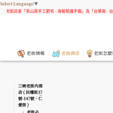
Select Language
▼
茶山房手工肥皂 - 海葡萄護手霜」及「台華窯 - 台灣原生花系列
老街情報
老街商店
老街怎麼
三峽老街內商
店 ( 民權街37
號-147號、仁
愛街 )
老街必