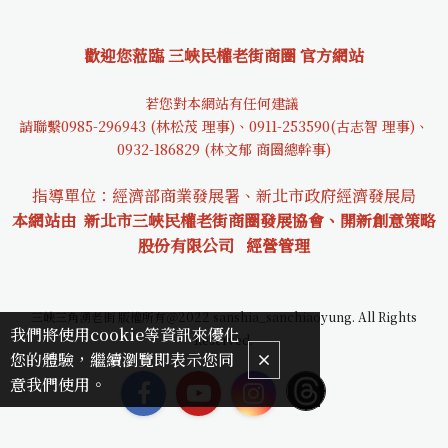
歡迎您蒞臨 三峽民權老街商圈 官方網站
若您對本網站有任何建議
請聯繫0985-29694
3 (林松茂 理事)、0911-253590(古志智 理事)、
0932-18682
9 (林文郁 商圈總幹事)
指導單位：經濟部商業發展署、新北市政府經濟發展局
本網站由 新北市三峽民權老街商圈發展協會、開新創意策略
股份有限公司
經營管理
三峽三角湧老街 版權所有＠2022 sanshia_sanchiaoyung. All Rights
我們將使用cookie等資訊來優化
Reserved.
您的體驗，繼續瀏覽即表示您同
意我們使用。