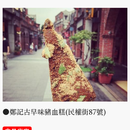
●鄭記古早味豬血糕(民權街87號)