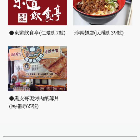
●東道飲食亭(仁愛街7號)
珍興麵店(民權街39號)
●黑皮哥現烤肉紙薄片
(民權街65號)