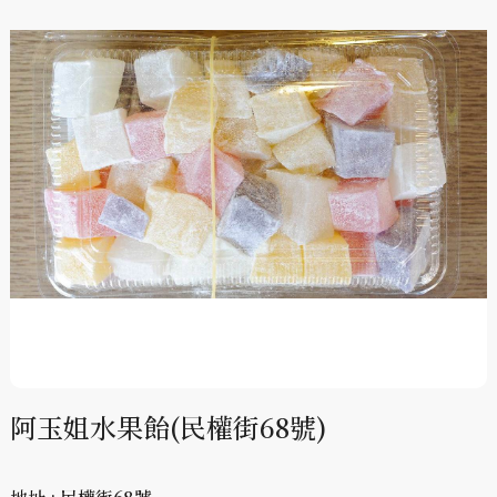
阿玉姐水果飴(民權街68號)