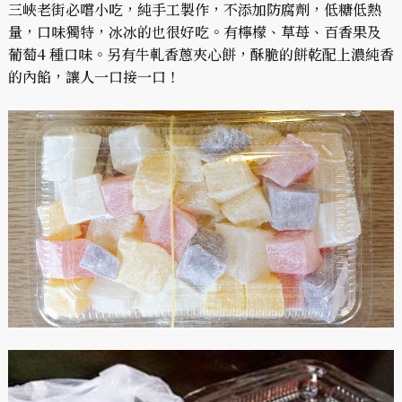
三峽老街必嚐小吃，純手工製作，不添加防腐劑，低糖低熱
量，口味獨特，冰冰的也很好吃。有檸檬、草苺、百香果及
葡萄4 種口味。另有牛軋香蔥夾心餅，酥脆的餅乾配上濃純香
的內餡，讓人一口接一口！