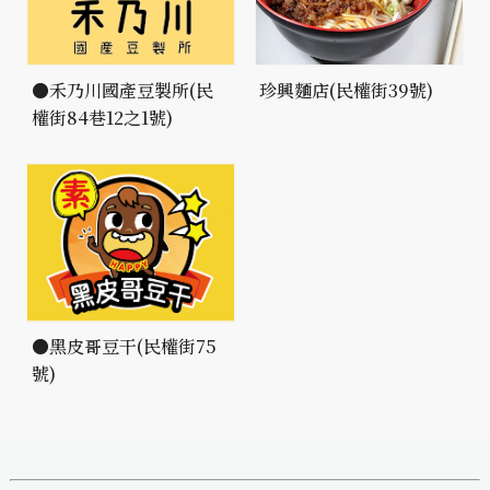
●禾乃川國產豆製所(民
珍興麵店(民權街39號)
權街84巷12之1號)
●黑皮哥豆干(民權街75
號)